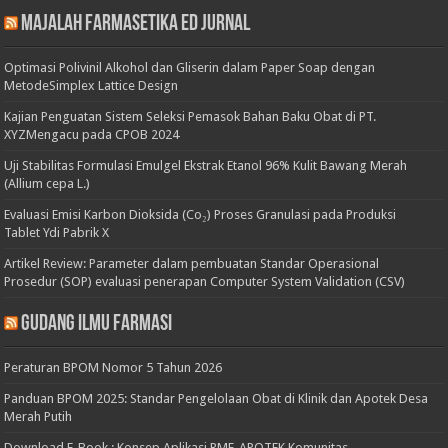
Majalah Farmasetika Ed Jurnal
Optimasi Polivinil Alkohol dan Gliserin dalam Paper Soap dengan
MetodeSimplex Lattice Design
Kajian Penguatan Sistem Seleksi Pemasok Bahan Baku Obat di PT.
XYZMengacu pada CPOB 2024
Uji Stabilitas Formulasi Emulgel Ekstrak Etanol 96% Kulit Bawang Merah
(Allium cepa L.)
Evaluasi Emisi Karbon Dioksida (Co₂) Proses Granulasi pada Produksi
Tablet Ydi Pabrik X
Artikel Review: Parameter dalam pembuatan Standar Operasional
Prosedur (SOP) evaluasi penerapan Computer System Validation (CSV)
Gudang Ilmu Farmasi
Peraturan BPOM Nomor 5 Tahun 2026
Panduan BPOM 2025: Standar Pengelolaan Obat di Klinik dan Apotek Desa
Merah Putih
Download E-Book : Konsep Aplikasi RME-APOTEK Komunitas