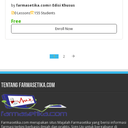
by
farmasetika.com
in
Edisi Khusus
0 Lessons
155 Students
Free
Enroll Now
1
2
Tentang Farmasetika.com
Farmasetika.com merupakan situs Majalah Farmasetika yang berisi informasi
farmasi terkini berbasis ilmiah dan praktis. Sign Up untuk bergabung di