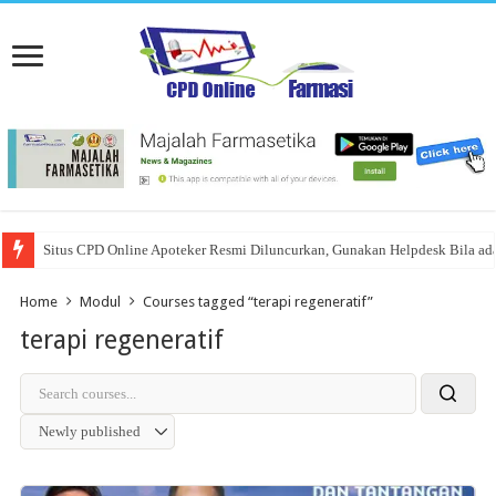
Situs CPD Online Apoteker Resmi Diluncurkan, Gunakan Helpdesk Bila ad
Home
Modul
Courses tagged “terapi regeneratif”
terapi regeneratif