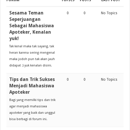
FORUM
TOPICS
POSTS
LAST POST
Sesama Teman
0
0
No Topics
Seperjuangan
Sebagai Mahasiswa
Apoteker, Kenalan
yuk!
Tak kenal maka tak sayang, tak
heran karena sering mengenal
maka jodoh pun tak akan jauh
didapat :) yuk kenalan disini.
Tips dan Trik Sukses
0
0
No Topics
Menjadi Mahasiswa
Apoteker
Bagi yang memilki tips dan trik
agar menjadi mahasiswa
apoteker yang baik dan unggul
bisa berbagi di forum ini.