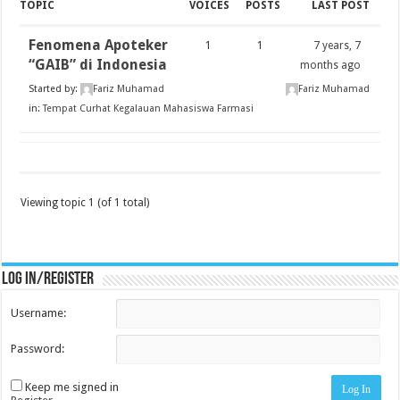
TOPIC
VOICES
POSTS
LAST POST
Fenomena Apoteker
1
1
7 years, 7
“GAIB” di Indonesia
months ago
Started by:
Fariz Muhamad
Fariz Muhamad
in:
Tempat Curhat Kegalauan Mahasiswa Farmasi
Viewing topic 1 (of 1 total)
Log in/register
Username:
Password:
Keep me signed in
Log In