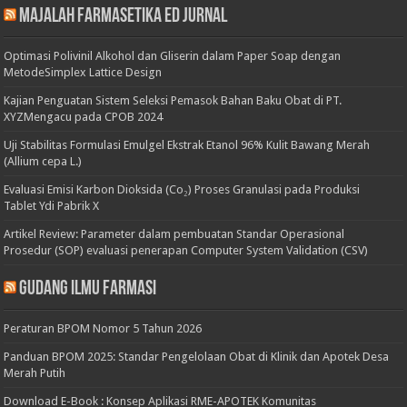
Majalah Farmasetika Ed Jurnal
Optimasi Polivinil Alkohol dan Gliserin dalam Paper Soap dengan
MetodeSimplex Lattice Design
Kajian Penguatan Sistem Seleksi Pemasok Bahan Baku Obat di PT.
XYZMengacu pada CPOB 2024
Uji Stabilitas Formulasi Emulgel Ekstrak Etanol 96% Kulit Bawang Merah
(Allium cepa L.)
Evaluasi Emisi Karbon Dioksida (Co₂) Proses Granulasi pada Produksi
Tablet Ydi Pabrik X
Artikel Review: Parameter dalam pembuatan Standar Operasional
Prosedur (SOP) evaluasi penerapan Computer System Validation (CSV)
Gudang Ilmu Farmasi
Peraturan BPOM Nomor 5 Tahun 2026
Panduan BPOM 2025: Standar Pengelolaan Obat di Klinik dan Apotek Desa
Merah Putih
Download E-Book : Konsep Aplikasi RME-APOTEK Komunitas