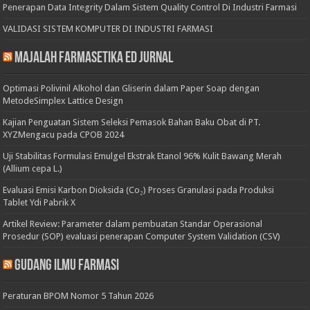
Penerapan Data Integrity Dalam Sistem Quality Control Di Industri Farmasi
VALIDASI SISTEM KOMPUTER DI INDUSTRI FARMASI
Majalah Farmasetika Ed Jurnal
Optimasi Polivinil Alkohol dan Gliserin dalam Paper Soap dengan
MetodeSimplex Lattice Design
Kajian Penguatan Sistem Seleksi Pemasok Bahan Baku Obat di PT.
XYZMengacu pada CPOB 2024
Uji Stabilitas Formulasi Emulgel Ekstrak Etanol 96% Kulit Bawang Merah
(Allium cepa L.)
Evaluasi Emisi Karbon Dioksida (Co₂) Proses Granulasi pada Produksi
Tablet Ydi Pabrik X
Artikel Review: Parameter dalam pembuatan Standar Operasional
Prosedur (SOP) evaluasi penerapan Computer System Validation (CSV)
Gudang Ilmu Farmasi
Peraturan BPOM Nomor 5 Tahun 2026