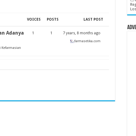
Reg
Lo
VOICES
POSTS
LAST POST
Adv
gan Adanya
1
1
7 years, 8 months ago
farmasetika.com
li Kefarmasian