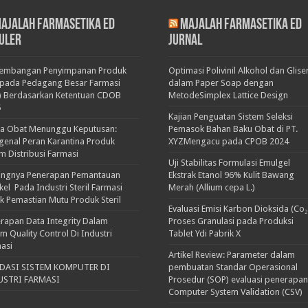
ajalah Farmasetika Ed
Majalah Farmasetika Ed
uler
Jurnal
kembangan Penyimpanan Produk
Optimasi Polivinil Alkohol dan Glise
pada Pedagang Besar Farmasi
dalam Paper Soap dengan
) Berdasarkan Ketentuan CDOB
MetodeSimplex Lattice Design
5
Kajian Penguatan Sistem Seleksi
ka Obat Menunggu Keputusan:
Pemasok Bahan Baku Obat di PT.
enal Peran Karantina Produk
XYZMengacu pada CPOB 2024
m Distribusi Farmasi
Uji Stabilitas Formulasi Emulgel
ingnya Penerapan Pemantauan
Ekstrak Etanol 96% Kulit Bawang
ikel Pada Industri Steril Farmasi
Merah (Allium cepa L.)
k Pemastian Mutu Produk Steril
Evaluasi Emisi Karbon Dioksida (Co₂
rapan Data Integrity Dalam
Proses Granulasi pada Produksi
em Quality Control Di Industri
Tablet Ydi Pabrik X
asi
Artikel Review: Parameter dalam
IDASI SISTEM KOMPUTER DI
pembuatan Standar Operasional
USTRI FARMASI
Prosedur (SOP) evaluasi penerapan
Computer System Validation (CSV)