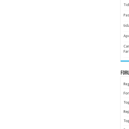
Tid
Pas
tid
Apo
Car
Far
Foru
Reg
Fo
Top
Rep
Top