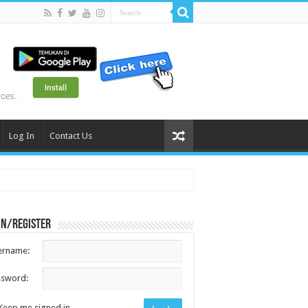
Log In
Contact Us
in/register
ername:
ssword:
Keep me signed in