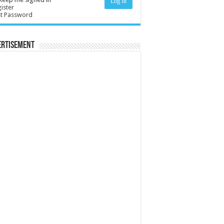
Log In
ister
st Password
ertisement