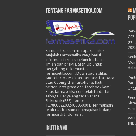
Tentang Farmasetika.com
M
Pop
Per
CCP 
(PBF
202
Farmasetika.com merupakan situs
Majalah Farmasetika yang berisi
Keti
informasi farmasi terkini berbasis
Meng
ilmiah dan praktis. Sign Up untuk
dala
bergabung di komunitas
farmasetika.com. Download aplikasi
Pent
Android/IoS Majalah Farmasetika, Baca
atau Caping di smartphone, Ikuti
Part
twitter, instagram dan facebook kami.
Untu
Situs farmasetika.com telah terdaftar
sebagai Penyelenggara Sarana
Pene
Elektronik (PSE) nomor
Sist
127800022032400060001. Terimakasih
Farm
telah ikut bersama memajukan bidang
farmasi di Indonesia.
VAL
IND
Ikuti Kami