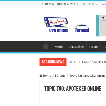
About Us
Con
THURSDAY , AUGUST 6 2026
Modul
CPD Online
Forum
Ta
Breaking News
Situs CPD Online Apoteker 
Home
/
Forums
/
Topic Tag: apoteker online
Topic Tag: apoteker online