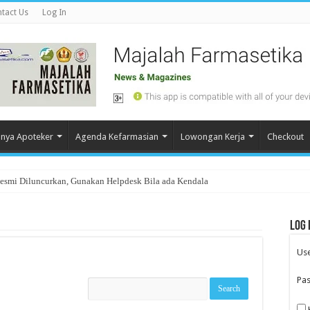
tact Us
Log In
nya Apoteker
Agenda Kefarmasian
Lowongan Kerja
Checkout
Resmi Diluncurkan, Gunakan Helpdesk Bila ada Kendala
Log 
Us
Pa