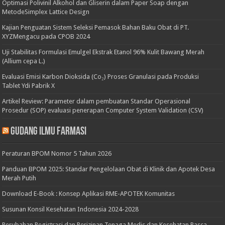
Optimasi Polivinil Alkohol dan Gliserin dalam Paper Soap dengan
MetodeSimplex Lattice Design
Kajian Penguatan Sistem Seleksi Pemasok Bahan Baku Obat di PT.
XYZMengacu pada CPOB 2024
Uji Stabilitas Formulasi Emulgel Ekstrak Etanol 96% Kulit Bawang Merah
(Allium cepa L.)
Evaluasi Emisi Karbon Dioksida (Co₂) Proses Granulasi pada Produksi
Tablet Ydi Pabrik X
Artikel Review: Parameter dalam pembuatan Standar Operasional
Prosedur (SOP) evaluasi penerapan Computer System Validation (CSV)
Gudang Ilmu Farmasi
Peraturan BPOM Nomor 5 Tahun 2026
Panduan BPOM 2025: Standar Pengelolaan Obat di Klinik dan Apotek Desa
Merah Putih
Download E-Book : Konsep Aplikasi RME-APOTEK Komunitas
Susunan Konsil Kesehatan Indonesia 2024-2028
Perubahan Registrasi dan Perizinan Tenaga Medis dan Kesehatan Pasca