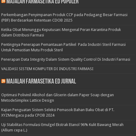
Majalah Farmasetika Ed Populer
Perkembangan Penyimpanan Produk CCP pada Pedagang Besar Farmasi
(PBF) Berdasarkan Ketentuan CDOB 2025
Ketika Obat Menunggu Keputusan: Mengenal Peran Karantina Produk
dalam Distribusi Farmasi
Pentingnya Penerapan Pemantauan Partikel Pada Industri Steril Farmasi
Untuk Pemastian Mutu Produk Steril
Penerapan Data Integrity Dalam Sistem Quality Control Di Industri Farmasi
VALIDASI SISTEM KOMPUTER DI INDUSTRI FARMASI
Majalah Farmasetika Ed Jurnal
Optimasi Polivinil Alkohol dan Gliserin dalam Paper Soap dengan
MetodeSimplex Lattice Design
Kajian Penguatan Sistem Seleksi Pemasok Bahan Baku Obat di PT.
XYZMengacu pada CPOB 2024
Uji Stabilitas Formulasi Emulgel Ekstrak Etanol 96% Kulit Bawang Merah
(Allium cepa L.)