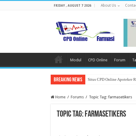
About Us
Conta
FRIDAY , AUGUST 7 2026
Modul
CPD Online
Forum
Ta
Breaking News
Situs CPD Online Apoteker 
Home
/
Forums
/
Topic Tag: farmasetikers
Topic Tag: farmasetikers