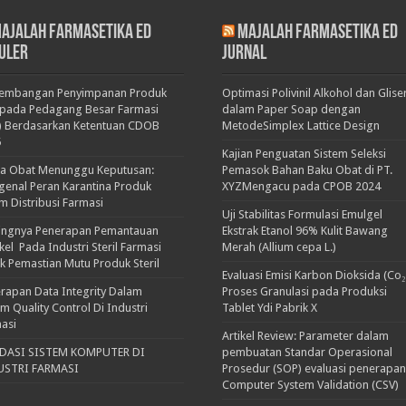
ajalah Farmasetika Ed
Majalah Farmasetika Ed
uler
Jurnal
kembangan Penyimpanan Produk
Optimasi Polivinil Alkohol dan Glise
pada Pedagang Besar Farmasi
dalam Paper Soap dengan
) Berdasarkan Ketentuan CDOB
MetodeSimplex Lattice Design
5
Kajian Penguatan Sistem Seleksi
ka Obat Menunggu Keputusan:
Pemasok Bahan Baku Obat di PT.
enal Peran Karantina Produk
XYZMengacu pada CPOB 2024
m Distribusi Farmasi
Uji Stabilitas Formulasi Emulgel
ingnya Penerapan Pemantauan
Ekstrak Etanol 96% Kulit Bawang
ikel Pada Industri Steril Farmasi
Merah (Allium cepa L.)
k Pemastian Mutu Produk Steril
Evaluasi Emisi Karbon Dioksida (Co₂
rapan Data Integrity Dalam
Proses Granulasi pada Produksi
em Quality Control Di Industri
Tablet Ydi Pabrik X
asi
Artikel Review: Parameter dalam
IDASI SISTEM KOMPUTER DI
pembuatan Standar Operasional
USTRI FARMASI
Prosedur (SOP) evaluasi penerapan
Computer System Validation (CSV)