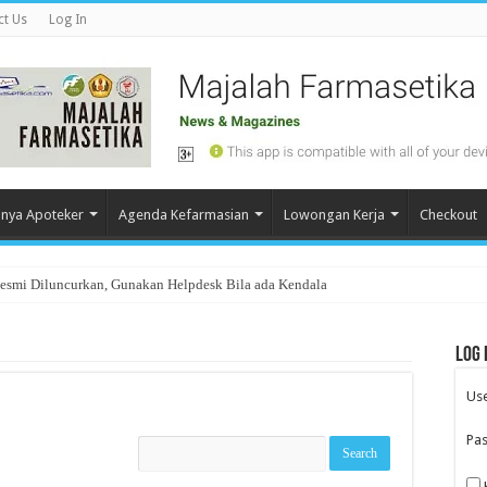
ct Us
Log In
nya Apoteker
Agenda Kefarmasian
Lowongan Kerja
Checkout
Resmi Diluncurkan, Gunakan Helpdesk Bila ada Kendala
Log 
Us
Pa