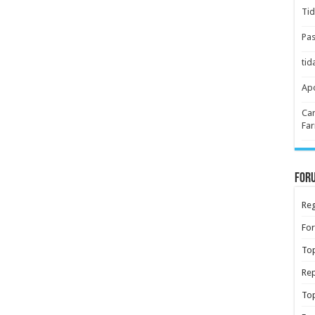
Tid
Pas
tid
Apo
Car
Far
Foru
Reg
Fo
Top
Rep
Top