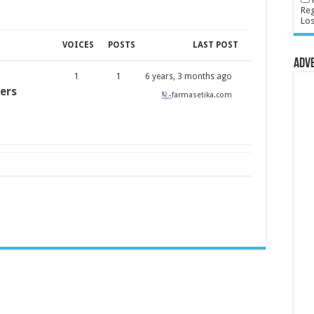
Reg
Lo
VOICES
POSTS
LAST POST
Adv
1
1
6 years, 3 months ago
ers
farmasetika.com