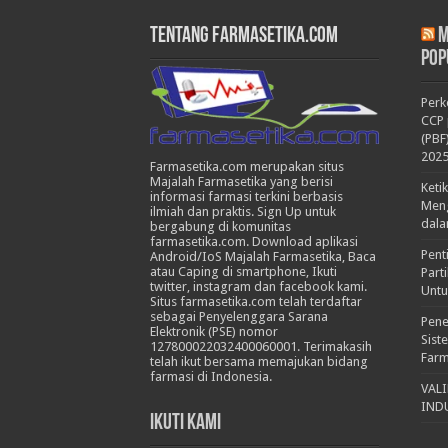
Tentang Farmasetika.com
M
Pop
Per
CCP 
(PBF
202
Farmasetika.com merupakan situs
Majalah Farmasetika yang berisi
Keti
informasi farmasi terkini berbasis
Meng
ilmiah dan praktis. Sign Up untuk
dala
bergabung di komunitas
farmasetika.com. Download aplikasi
Pent
Android/IoS Majalah Farmasetika, Baca
atau Caping di smartphone, Ikuti
Part
twitter, instagram dan facebook kami.
Untu
Situs farmasetika.com telah terdaftar
sebagai Penyelenggara Sarana
Pene
Elektronik (PSE) nomor
Sist
127800022032400060001. Terimakasih
Farm
telah ikut bersama memajukan bidang
farmasi di Indonesia.
VAL
IND
Ikuti Kami