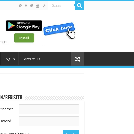
Log In
Contact Us
in/register
ername:
ssword:
Keep me signed in