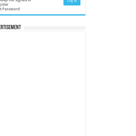
Log In
ister
st Password
ertisement