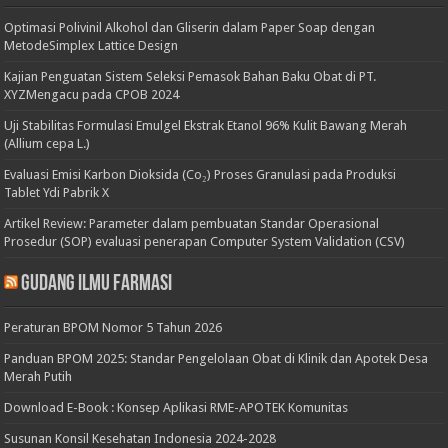
Optimasi Polivinil Alkohol dan Gliserin dalam Paper Soap dengan
MetodeSimplex Lattice Design
Kajian Penguatan Sistem Seleksi Pemasok Bahan Baku Obat di PT.
XYZMengacu pada CPOB 2024
Uji Stabilitas Formulasi Emulgel Ekstrak Etanol 96% Kulit Bawang Merah
(Allium cepa L.)
Evaluasi Emisi Karbon Dioksida (Co₂) Proses Granulasi pada Produksi
Tablet Ydi Pabrik X
Artikel Review: Parameter dalam pembuatan Standar Operasional
Prosedur (SOP) evaluasi penerapan Computer System Validation (CSV)
Gudang Ilmu Farmasi
Peraturan BPOM Nomor 5 Tahun 2026
Panduan BPOM 2025: Standar Pengelolaan Obat di Klinik dan Apotek Desa
Merah Putih
Download E-Book : Konsep Aplikasi RME-APOTEK Komunitas
Susunan Konsil Kesehatan Indonesia 2024-2028