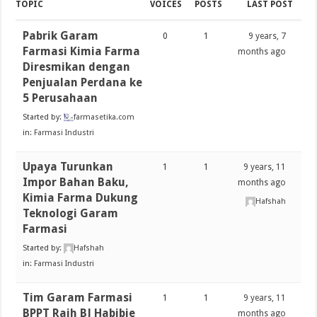
TOPIC
VOICES
POSTS
LAST POST
Pabrik Garam
0
1
9 years, 7
Farmasi Kimia Farma
months ago
Diresmikan dengan
Penjualan Perdana ke
5 Perusahaan
Started by:
farmasetika.com
in:
Farmasi Industri
Upaya Turunkan
1
1
9 years, 11
Impor Bahan Baku,
months ago
Kimia Farma Dukung
Hafshah
Teknologi Garam
Farmasi
Started by:
Hafshah
in:
Farmasi Industri
Tim Garam Farmasi
1
1
9 years, 11
BPPT Raih BJ Habibie
months ago