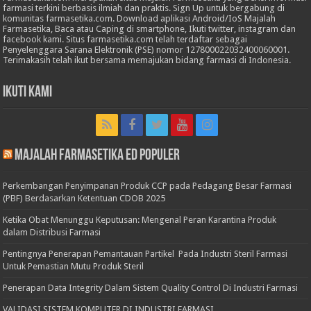
farmasi terkini berbasis ilmiah dan praktis. Sign Up untuk bergabung di
komunitas farmasetika.com. Download aplikasi Android/IoS Majalah
Farmasetika, Baca atau Caping di smartphone, Ikuti twitter, instagram dan
facebook kami. Situs farmasetika.com telah terdaftar sebagai
Penyelenggara Sarana Elektronik (PSE) nomor 127800022032400060001.
Terimakasih telah ikut bersama memajukan bidang farmasi di Indonesia.
Ikuti Kami
Majalah Farmasetika Ed Populer
Perkembangan Penyimpanan Produk CCP pada Pedagang Besar Farmasi
(PBF) Berdasarkan Ketentuan CDOB 2025
Ketika Obat Menunggu Keputusan: Mengenal Peran Karantina Produk
dalam Distribusi Farmasi
Pentingnya Penerapan Pemantauan Partikel Pada Industri Steril Farmasi
Untuk Pemastian Mutu Produk Steril
Penerapan Data Integrity Dalam Sistem Quality Control Di Industri Farmasi
VALIDASI SISTEM KOMPUTER DI INDUSTRI FARMASI