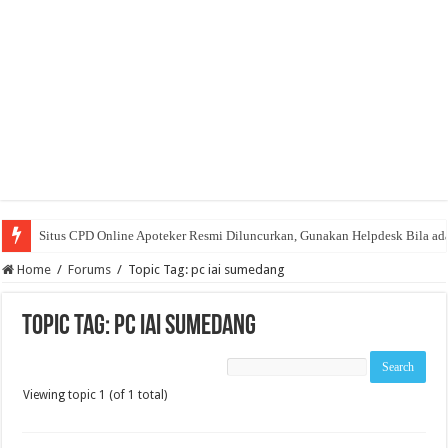
Situs CPD Online Apoteker Resmi Diluncurkan, Gunakan Helpdesk Bila ad
Home
/
Forums
/
Topic Tag: pc iai sumedang
Topic Tag: pc iai sumedang
Viewing topic 1 (of 1 total)