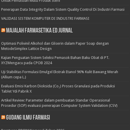
Untuk Pemastian Mutu Produk Steril
Penerapan Data Integrity Dalam Sistem Quality Control Di Industri Farmasi
VALIDASI SISTEM KOMPUTER DI INDUSTRI FARMASI
Majalah Farmasetika Ed Jurnal
Optimasi Polivinil Alkohol dan Gliserin dalam Paper Soap dengan
MetodeSimplex Lattice Design
Kajian Penguatan Sistem Seleksi Pemasok Bahan Baku Obat di PT.
XYZMengacu pada CPOB 2024
Uji Stabilitas Formulasi Emulgel Ekstrak Etanol 96% Kulit Bawang Merah
(Allium cepa L.)
Evaluasi Emisi Karbon Dioksida (Co₂) Proses Granulasi pada Produksi
Tablet Ydi Pabrik X
Artikel Review: Parameter dalam pembuatan Standar Operasional
Prosedur (SOP) evaluasi penerapan Computer System Validation (CSV)
Gudang Ilmu Farmasi