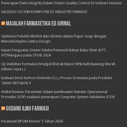
Penerapan Data Integrity Dalam Sistem Quality Control Di Industri Farmasi
VALIDASI SISTEM KOMPUTER DI INDUSTRI FARMASI
Majalah Farmasetika Ed Jurnal
Optimasi Polivinil Alkohol dan Gliserin dalam Paper Soap dengan
MetodeSimplex Lattice Design
Kajian Penguatan Sistem Seleksi Pemasok Bahan Baku Obat di PT.
XYZMengacu pada CPOB 2024
Uji Stabilitas Formulasi Emulgel Ekstrak Etanol 96% Kulit Bawang Merah
(Allium cepa L.)
Evaluasi Emisi Karbon Dioksida (Co₂) Proses Granulasi pada Produksi
Tablet Ydi Pabrik X
Artikel Review: Parameter dalam pembuatan Standar Operasional
Prosedur (SOP) evaluasi penerapan Computer System Validation (CSV)
Gudang Ilmu Farmasi
Peraturan BPOM Nomor 5 Tahun 2026