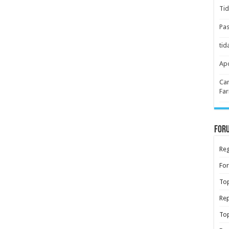
Tid
Pas
tid
Apo
Car
Far
Foru
Reg
Fo
Top
Rep
Top