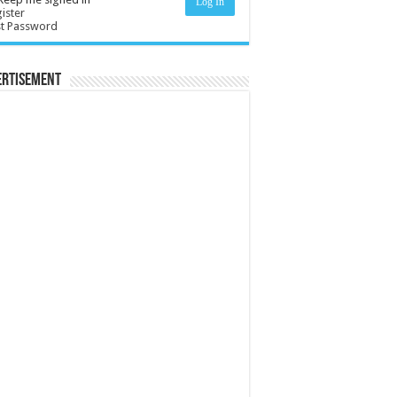
Log In
ister
st Password
ertisement