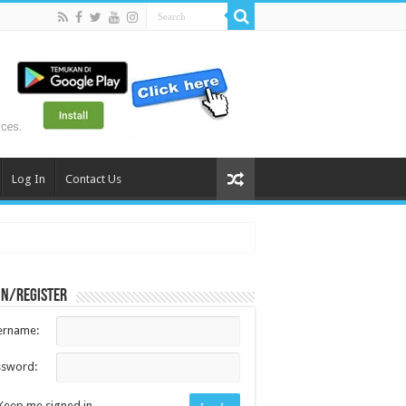
Log In
Contact Us
in/register
ername:
ssword:
Keep me signed in