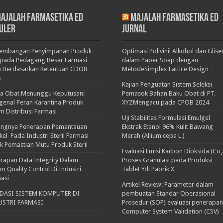
ajalah Farmasetika Ed
Majalah Farmasetika Ed
uler
Jurnal
kembangan Penyimpanan Produk
Optimasi Polivinil Alkohol dan Glise
pada Pedagang Besar Farmasi
dalam Paper Soap dengan
) Berdasarkan Ketentuan CDOB
MetodeSimplex Lattice Design
5
Kajian Penguatan Sistem Seleksi
ka Obat Menunggu Keputusan:
Pemasok Bahan Baku Obat di PT.
enal Peran Karantina Produk
XYZMengacu pada CPOB 2024
m Distribusi Farmasi
Uji Stabilitas Formulasi Emulgel
ingnya Penerapan Pemantauan
Ekstrak Etanol 96% Kulit Bawang
ikel Pada Industri Steril Farmasi
Merah (Allium cepa L.)
k Pemastian Mutu Produk Steril
Evaluasi Emisi Karbon Dioksida (Co₂
rapan Data Integrity Dalam
Proses Granulasi pada Produksi
em Quality Control Di Industri
Tablet Ydi Pabrik X
asi
Artikel Review: Parameter dalam
IDASI SISTEM KOMPUTER DI
pembuatan Standar Operasional
USTRI FARMASI
Prosedur (SOP) evaluasi penerapan
Computer System Validation (CSV)