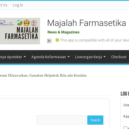
ct Us
Log In
nya Apoteker
Agenda Kefarmasian
Lowongan Kerja
Checkout
Resmi Diluncurkan, Gunakan Helpdesk Bila ada Kendala
Log 
Us
Pa