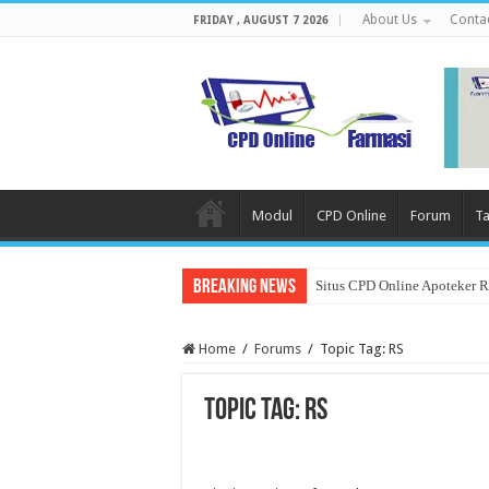
About Us
Conta
FRIDAY , AUGUST 7 2026
Modul
CPD Online
Forum
Ta
Breaking News
Situs CPD Online Apoteker 
Home
/
Forums
/
Topic Tag: RS
Topic Tag: RS