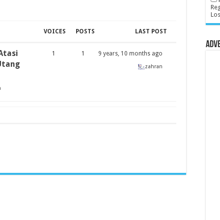
Reg
Lo
VOICES
POSTS
LAST POST
Adv
Atasi
1
1
9 years, 10 months ago
Utang
zahran
a