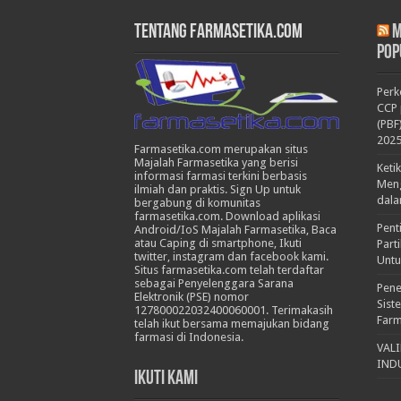
Tentang Farmasetika.com
M
Pop
Per
CCP 
(PBF
202
Farmasetika.com merupakan situs
Majalah Farmasetika yang berisi
Keti
informasi farmasi terkini berbasis
Meng
ilmiah dan praktis. Sign Up untuk
dala
bergabung di komunitas
farmasetika.com. Download aplikasi
Pent
Android/IoS Majalah Farmasetika, Baca
atau Caping di smartphone, Ikuti
Part
twitter, instagram dan facebook kami.
Untu
Situs farmasetika.com telah terdaftar
sebagai Penyelenggara Sarana
Pene
Elektronik (PSE) nomor
Sist
127800022032400060001. Terimakasih
Farm
telah ikut bersama memajukan bidang
farmasi di Indonesia.
VAL
IND
Ikuti Kami