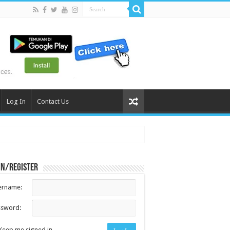
Log In
Contact Us
in/register
ername:
ssword:
Keep me signed in