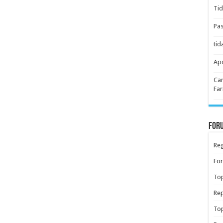
Tid
Pas
tid
Apo
Car
Far
Foru
Reg
Fo
Top
Rep
Top