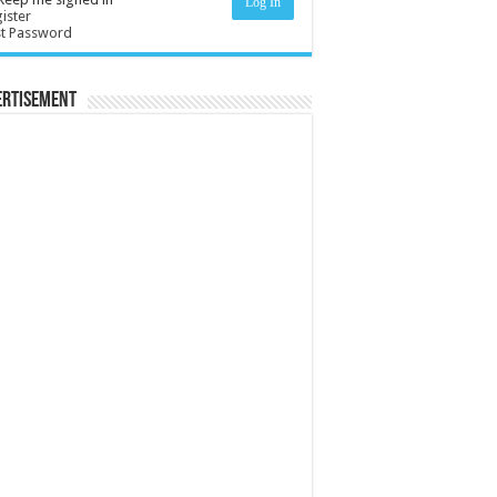
Log In
ister
st Password
ertisement