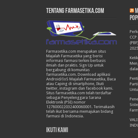
Tentang Farmasetika.com
M
Pop
Per
CCP 
(PBF
202
Farmasetika.com merupakan situs
Majalah Farmasetika yang berisi
Keti
informasi farmasi terkini berbasis
Meng
ilmiah dan praktis. Sign Up untuk
dala
bergabung di komunitas
farmasetika.com. Download aplikasi
Pent
Android/IoS Majalah Farmasetika, Baca
atau Caping di smartphone, Ikuti
Part
twitter, instagram dan facebook kami.
Untu
Situs farmasetika.com telah terdaftar
sebagai Penyelenggara Sarana
Pene
Elektronik (PSE) nomor
Sist
127800022032400060001. Terimakasih
Farm
telah ikut bersama memajukan bidang
farmasi di Indonesia.
VAL
IND
Ikuti Kami