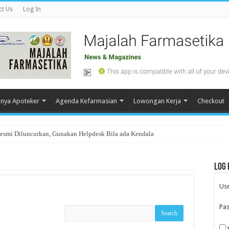
ct Us
Log In
nya Apoteker
Agenda Kefarmasian
Lowongan Kerja
Checkout
Resmi Diluncurkan, Gunakan Helpdesk Bila ada Kendala
Log 
Us
Pa