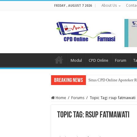
About Us
Conta
FRIDAY , AUGUST 7 2026
Modul
CPD Online
Forum
Ta
Breaking News
Situs CPD Online Apoteker 
Home
/
Forums
/
Topic Tag: rsup fatmawati
Topic Tag: rsup fatmawati