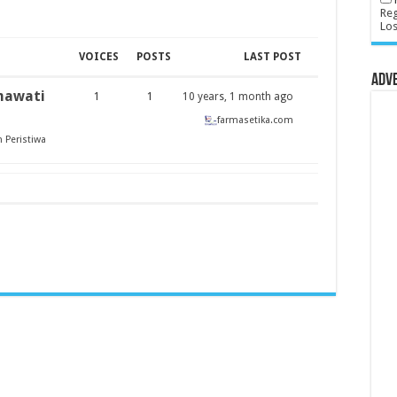
Reg
Lo
VOICES
POSTS
LAST POST
Adv
tmawati
1
1
10 years, 1 month ago
farmasetika.com
 Peristiwa