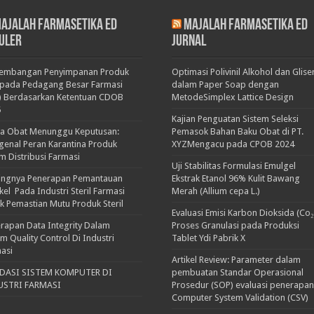
ajalah Farmasetika Ed
Majalah Farmasetika Ed
uler
Jurnal
kembangan Penyimpanan Produk
Optimasi Polivinil Alkohol dan Glise
pada Pedagang Besar Farmasi
dalam Paper Soap dengan
) Berdasarkan Ketentuan CDOB
MetodeSimplex Lattice Design
5
Kajian Penguatan Sistem Seleksi
ka Obat Menunggu Keputusan:
Pemasok Bahan Baku Obat di PT.
enal Peran Karantina Produk
XYZMengacu pada CPOB 2024
m Distribusi Farmasi
Uji Stabilitas Formulasi Emulgel
ingnya Penerapan Pemantauan
Ekstrak Etanol 96% Kulit Bawang
ikel Pada Industri Steril Farmasi
Merah (Allium cepa L.)
k Pemastian Mutu Produk Steril
Evaluasi Emisi Karbon Dioksida (Co₂
rapan Data Integrity Dalam
Proses Granulasi pada Produksi
em Quality Control Di Industri
Tablet Ydi Pabrik X
asi
Artikel Review: Parameter dalam
IDASI SISTEM KOMPUTER DI
pembuatan Standar Operasional
USTRI FARMASI
Prosedur (SOP) evaluasi penerapan
Computer System Validation (CSV)