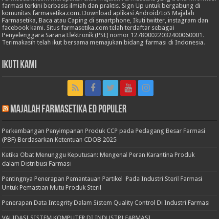
farmasi terkini berbasis ilmiah dan praktis. Sign Up untuk bergabung di
komunitas farmasetika.com. Download aplikasi Android/IoS Majalah
Farmasetika, Baca atau Caping di smartphone, Ikuti twitter, instagram dan
facebook kami. Situs farmasetika.com telah terdaftar sebagai
Penyelenggara Sarana Elektronik (PSE) nomor 127800022032400060001.
Terimakasih telah ikut bersama memajukan bidang farmasi di Indonesia.
Ikuti Kami
Majalah Farmasetika Ed Populer
Perkembangan Penyimpanan Produk CCP pada Pedagang Besar Farmasi
(PBF) Berdasarkan Ketentuan CDOB 2025
Ketika Obat Menunggu Keputusan: Mengenal Peran Karantina Produk
dalam Distribusi Farmasi
Pentingnya Penerapan Pemantauan Partikel Pada Industri Steril Farmasi
Untuk Pemastian Mutu Produk Steril
Penerapan Data Integrity Dalam Sistem Quality Control Di Industri Farmasi
VALIDASI SISTEM KOMPUTER DI INDUSTRI FARMASI