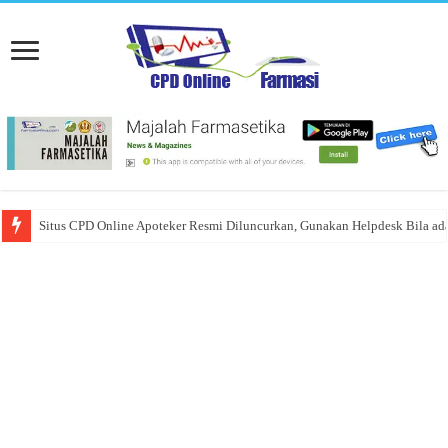
Situs CPD Online Apoteker Resmi Diluncurkan, Gunakan Helpdesk Bila ad