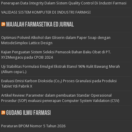
Penerapan Data Integrity Dalam Sistem Quality Control Di Industri Farmasi
VALIDASI SISTEM KOMPUTER DI INDUSTRI FARMASI
Majalah Farmasetika Ed Jurnal
Optimasi Polivinil Alkohol dan Gliserin dalam Paper Soap dengan
MetodeSimplex Lattice Design
Kajian Penguatan Sistem Seleksi Pemasok Bahan Baku Obat di PT.
XYZMengacu pada CPOB 2024
Uji Stabilitas Formulasi Emulgel Ekstrak Etanol 96% Kulit Bawang Merah
(Allium cepa L.)
Evaluasi Emisi Karbon Dioksida (Co₂) Proses Granulasi pada Produksi
Tablet Ydi Pabrik X
Artikel Review: Parameter dalam pembuatan Standar Operasional
Prosedur (SOP) evaluasi penerapan Computer System Validation (CSV)
Gudang Ilmu Farmasi
Peraturan BPOM Nomor 5 Tahun 2026