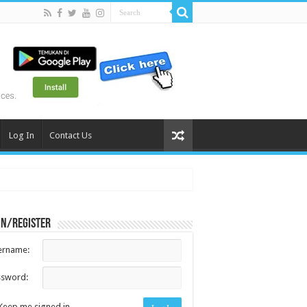
Log In
Contact Us
in/register
ername:
ssword:
Keep me signed in