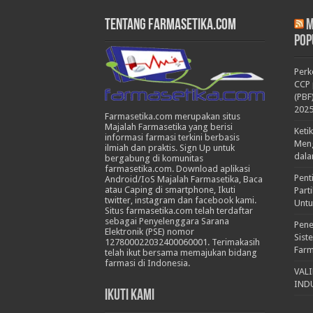
Tentang Farmasetika.com
M
Pop
Per
CCP 
(PBF
202
Farmasetika.com merupakan situs
Majalah Farmasetika yang berisi
Keti
informasi farmasi terkini berbasis
Meng
ilmiah dan praktis. Sign Up untuk
dala
bergabung di komunitas
farmasetika.com. Download aplikasi
Pent
Android/IoS Majalah Farmasetika, Baca
atau Caping di smartphone, Ikuti
Part
twitter, instagram dan facebook kami.
Untu
Situs farmasetika.com telah terdaftar
sebagai Penyelenggara Sarana
Pene
Elektronik (PSE) nomor
Sist
127800022032400060001. Terimakasih
Farm
telah ikut bersama memajukan bidang
farmasi di Indonesia.
VAL
IND
Ikuti Kami