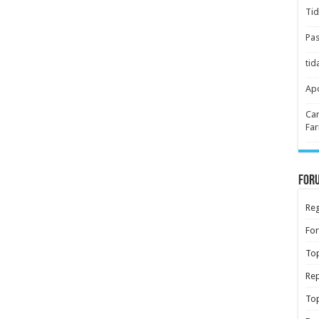
Tid
Pas
tid
Apo
Car
Far
Foru
Reg
Fo
Top
Rep
Top