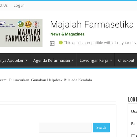
ct Us
Log In
nya Apoteker
Agenda Kefarmasian
Lowongan Kerja
Checkout
Resmi Diluncurkan, Gunakan Helpdesk Bila ada Kendala
Log 
Us
Pa