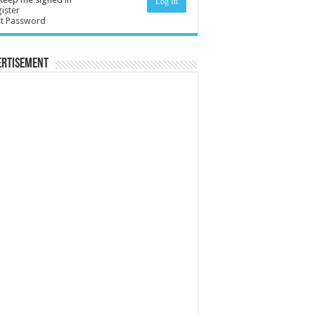
Log In
ister
st Password
ertisement