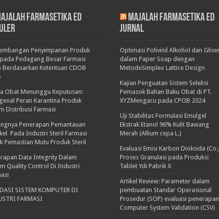
ajalah Farmasetika Ed
Majalah Farmasetika Ed
uler
Jurnal
kembangan Penyimpanan Produk
Optimasi Polivinil Alkohol dan Glise
pada Pedagang Besar Farmasi
dalam Paper Soap dengan
) Berdasarkan Ketentuan CDOB
MetodeSimplex Lattice Design
5
Kajian Penguatan Sistem Seleksi
ka Obat Menunggu Keputusan:
Pemasok Bahan Baku Obat di PT.
enal Peran Karantina Produk
XYZMengacu pada CPOB 2024
m Distribusi Farmasi
Uji Stabilitas Formulasi Emulgel
ingnya Penerapan Pemantauan
Ekstrak Etanol 96% Kulit Bawang
ikel Pada Industri Steril Farmasi
Merah (Allium cepa L.)
k Pemastian Mutu Produk Steril
Evaluasi Emisi Karbon Dioksida (Co₂
rapan Data Integrity Dalam
Proses Granulasi pada Produksi
em Quality Control Di Industri
Tablet Ydi Pabrik X
asi
Artikel Review: Parameter dalam
IDASI SISTEM KOMPUTER DI
pembuatan Standar Operasional
USTRI FARMASI
Prosedur (SOP) evaluasi penerapan
Computer System Validation (CSV)