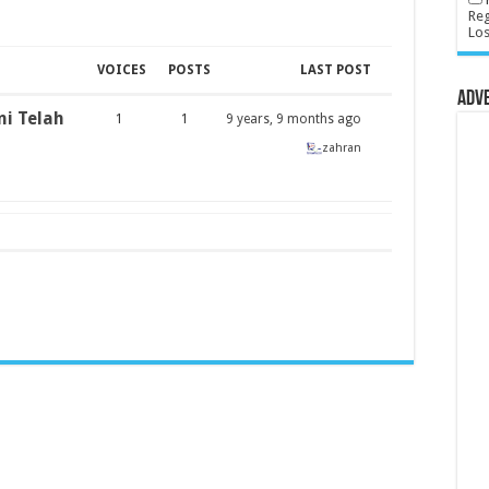
Reg
Lo
VOICES
POSTS
LAST POST
Adv
ni Telah
1
1
9 years, 9 months ago
zahran