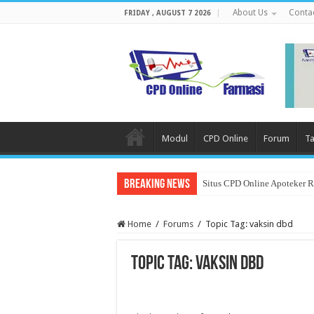
About Us
Conta
FRIDAY , AUGUST 7 2026
Modul
CPD Online
Forum
Ta
Breaking News
Situs CPD Online Apoteker 
Home
/
Forums
/
Topic Tag: vaksin dbd
Topic Tag: vaksin dbd