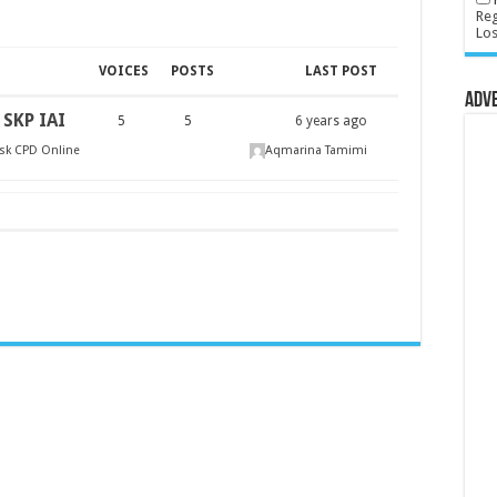
Reg
Lo
VOICES
POSTS
LAST POST
Adv
 SKP IAI
5
5
6 years ago
sk CPD Online
Aqmarina Tamimi