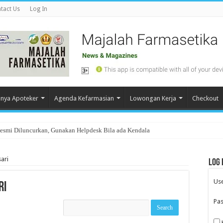
tact Us
Log In
nya Apoteker
Agenda Kefarmasian
Lowongan Kerja
Checkout
Resmi Diluncurkan, Gunakan Helpdesk Bila ada Kendala
ari
Log 
Us
ri
Pa