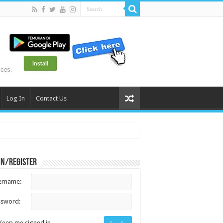
Log In
Contact Us
in/register
ername:
ssword:
Keep me signed in