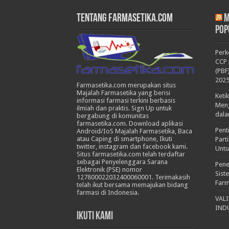
Tentang Farmasetika.com
M
Pop
Per
CCP 
(PBF
202
Farmasetika.com merupakan situs
Majalah Farmasetika yang berisi
Keti
informasi farmasi terkini berbasis
Meng
ilmiah dan praktis. Sign Up untuk
dala
bergabung di komunitas
farmasetika.com. Download aplikasi
Pent
Android/IoS Majalah Farmasetika, Baca
atau Caping di smartphone, Ikuti
Part
twitter, instagram dan facebook kami.
Untu
Situs farmasetika.com telah terdaftar
sebagai Penyelenggara Sarana
Pene
Elektronik (PSE) nomor
Sist
127800022032400060001. Terimakasih
Farm
telah ikut bersama memajukan bidang
farmasi di Indonesia.
VAL
IND
Ikuti Kami