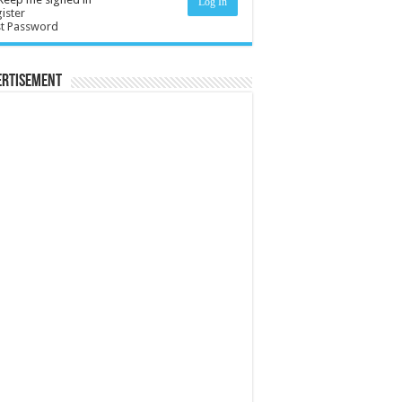
Log In
ister
st Password
ertisement