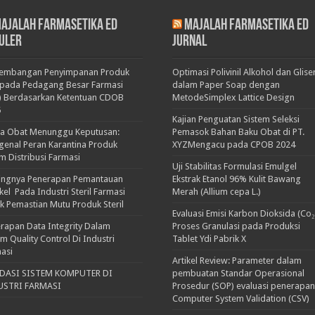
ajalah Farmasetika Ed
Majalah Farmasetika Ed
uler
Jurnal
kembangan Penyimpanan Produk
Optimasi Polivinil Alkohol dan Glise
pada Pedagang Besar Farmasi
dalam Paper Soap dengan
) Berdasarkan Ketentuan CDOB
MetodeSimplex Lattice Design
5
Kajian Penguatan Sistem Seleksi
ka Obat Menunggu Keputusan:
Pemasok Bahan Baku Obat di PT.
enal Peran Karantina Produk
XYZMengacu pada CPOB 2024
m Distribusi Farmasi
Uji Stabilitas Formulasi Emulgel
ingnya Penerapan Pemantauan
Ekstrak Etanol 96% Kulit Bawang
ikel Pada Industri Steril Farmasi
Merah (Allium cepa L.)
k Pemastian Mutu Produk Steril
Evaluasi Emisi Karbon Dioksida (Co₂
rapan Data Integrity Dalam
Proses Granulasi pada Produksi
em Quality Control Di Industri
Tablet Ydi Pabrik X
asi
Artikel Review: Parameter dalam
IDASI SISTEM KOMPUTER DI
pembuatan Standar Operasional
USTRI FARMASI
Prosedur (SOP) evaluasi penerapan
Computer System Validation (CSV)