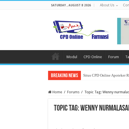
About Us
Con
SATURDAY , AUGUST 8 2026
Modul
CPD Online
Forum
Ta
Breaking News
Situs CPD Online Apoteker 
Home
/
Forums
/
Topic Tag: Wenny nurmalas
Topic Tag: Wenny nurmalasa