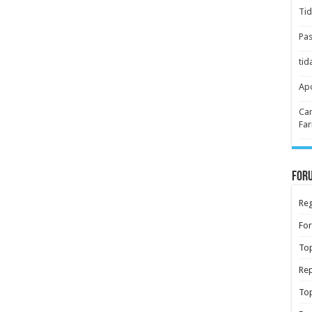
Tid
Pas
tid
Apo
Car
Far
Foru
Reg
Fo
Top
Rep
Top