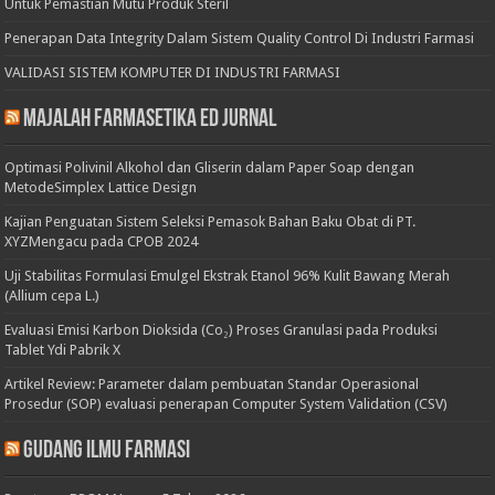
Untuk Pemastian Mutu Produk Steril
Penerapan Data Integrity Dalam Sistem Quality Control Di Industri Farmasi
VALIDASI SISTEM KOMPUTER DI INDUSTRI FARMASI
Majalah Farmasetika Ed Jurnal
Optimasi Polivinil Alkohol dan Gliserin dalam Paper Soap dengan
MetodeSimplex Lattice Design
Kajian Penguatan Sistem Seleksi Pemasok Bahan Baku Obat di PT.
XYZMengacu pada CPOB 2024
Uji Stabilitas Formulasi Emulgel Ekstrak Etanol 96% Kulit Bawang Merah
(Allium cepa L.)
Evaluasi Emisi Karbon Dioksida (Co₂) Proses Granulasi pada Produksi
Tablet Ydi Pabrik X
Artikel Review: Parameter dalam pembuatan Standar Operasional
Prosedur (SOP) evaluasi penerapan Computer System Validation (CSV)
Gudang Ilmu Farmasi