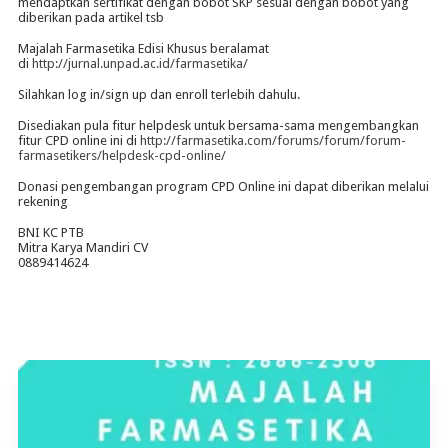
mendaptkan sertifikat dengan bobot SKP sesuai dengan bobot yang
diberikan pada artikel tsb
Majalah Farmasetika Edisi Khusus beralamat
di
http://jurnal.unpad.ac.id/farmasetika/
Silahkan log in/sign up dan enroll terlebih dahulu.
Disediakan pula fitur helpdesk untuk bersama-sama mengembangkan
fitur CPD online ini di
http://farmasetika.com/forums/forum/forum-
farmasetikers/helpdesk-cpd-online/
Donasi pengembangan program CPD Online ini dapat diberikan melalui
rekening
BNI KC PTB
Mitra Karya Mandiri CV
0889414624