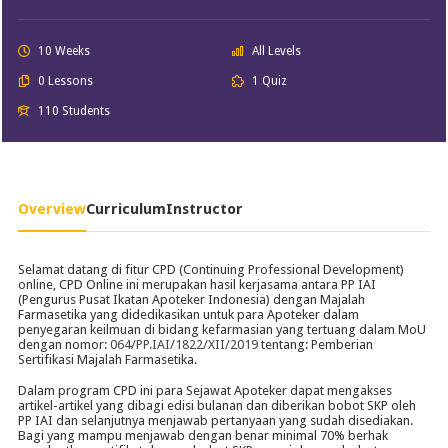
10 Weeks
All Levels
0 Lessons
1 Quiz
110 Students
Overview
Curriculum
Instructor
Selamat datang di fitur CPD (Continuing Professional Development)
online, CPD Online ini merupakan hasil kerjasama antara PP IAI
(Pengurus Pusat Ikatan Apoteker Indonesia) dengan Majalah
Farmasetika yang didedikasikan untuk para Apoteker dalam
penyegaran keilmuan di bidang kefarmasian yang tertuang dalam MoU
dengan nomor:
064/PP.IAI/1822/XII/2019
tentang: Pemberian
Sertifikasi Majalah Farmasetika.
Dalam program CPD ini para Sejawat Apoteker dapat mengakses
artikel-artikel yang dibagi edisi bulanan dan diberikan bobot SKP oleh
PP IAI dan selanjutnya menjawab pertanyaan yang sudah disediakan.
Bagi yang mampu menjawab dengan benar minimal 70% berhak