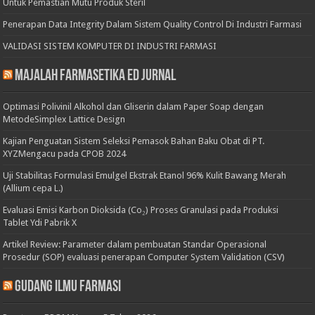
Untuk Pemastian Mutu Produk Steril
Penerapan Data Integrity Dalam Sistem Quality Control Di Industri Farmasi
VALIDASI SISTEM KOMPUTER DI INDUSTRI FARMASI
Majalah Farmasetika Ed Jurnal
Optimasi Polivinil Alkohol dan Gliserin dalam Paper Soap dengan
MetodeSimplex Lattice Design
Kajian Penguatan Sistem Seleksi Pemasok Bahan Baku Obat di PT.
XYZMengacu pada CPOB 2024
Uji Stabilitas Formulasi Emulgel Ekstrak Etanol 96% Kulit Bawang Merah
(Allium cepa L.)
Evaluasi Emisi Karbon Dioksida (Co₂) Proses Granulasi pada Produksi
Tablet Ydi Pabrik X
Artikel Review: Parameter dalam pembuatan Standar Operasional
Prosedur (SOP) evaluasi penerapan Computer System Validation (CSV)
Gudang Ilmu Farmasi