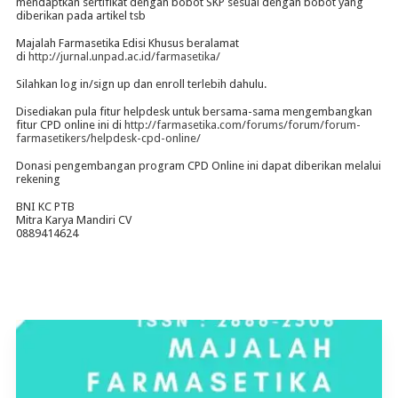
mendaptkan sertifikat dengan bobot SKP sesuai dengan bobot yang
diberikan pada artikel tsb
Majalah Farmasetika Edisi Khusus beralamat
di
http://jurnal.unpad.ac.id/farmasetika/
Silahkan log in/sign up dan enroll terlebih dahulu.
Disediakan pula fitur helpdesk untuk bersama-sama mengembangkan
fitur CPD online ini di
http://farmasetika.com/forums/forum/forum-
farmasetikers/helpdesk-cpd-online/
Donasi pengembangan program CPD Online ini dapat diberikan melalui
rekening
BNI KC PTB
Mitra Karya Mandiri CV
0889414624