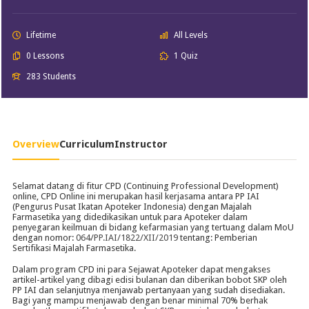
Lifetime
All Levels
0 Lessons
1 Quiz
283 Students
Overview
Curriculum
Instructor
Selamat datang di fitur CPD (Continuing Professional Development)
online, CPD Online ini merupakan hasil kerjasama antara PP IAI
(Pengurus Pusat Ikatan Apoteker Indonesia) dengan Majalah
Farmasetika yang didedikasikan untuk para Apoteker dalam
penyegaran keilmuan di bidang kefarmasian yang tertuang dalam MoU
dengan nomor:
064/PP.IAI/1822/XII/2019
tentang: Pemberian
Sertifikasi Majalah Farmasetika.
Dalam program CPD ini para Sejawat Apoteker dapat mengakses
artikel-artikel yang dibagi edisi bulanan dan diberikan bobot SKP oleh
PP IAI dan selanjutnya menjawab pertanyaan yang sudah disediakan.
Bagi yang mampu menjawab dengan benar minimal 70% berhak