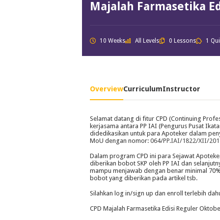
Majalah Farmasetika Ed
10 Weeks
All Levels
0 Lessons
1 Qu
Overview
Curriculum
Instructor
Selamat datang di fitur CPD (Continuing Profe
kerjasama antara PP IAI (Pengurus Pusat Ikat
didedikasikan untuk para Apoteker dalam pen
MoU dengan nomor:
064/PP.IAI/1822/XII/201
Dalam program CPD ini para Sejawat Apoteker 
diberikan bobot SKP oleh PP IAI dan selanju
mampu menjawab dengan benar minimal 70% b
bobot yang diberikan pada artikel tsb.
Silahkan log in/sign up dan enroll terlebih dah
CPD Majalah Farmasetika Edisi Reguler Oktob