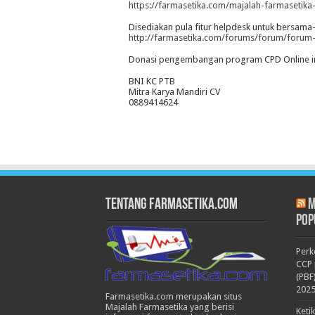
https://farmasetika.com/majalah-farmasetika
Disediakan pula fitur helpdesk untuk bersama
http://farmasetika.com/forums/forum/forum-
Donasi pengembangan program CPD Online ini
BNI KC PTB
Mitra Karya Mandiri CV
0889414624
Tentang Farmasetika.com
M
Pop
Per
CCP 
(PBF
202
Farmasetika.com merupakan situs
Majalah Farmasetika yang berisi
Keti