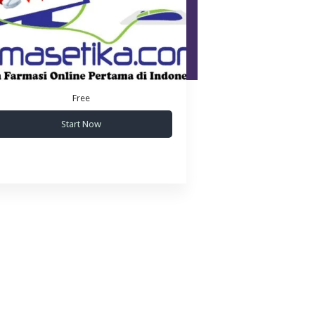
Free
Start Now