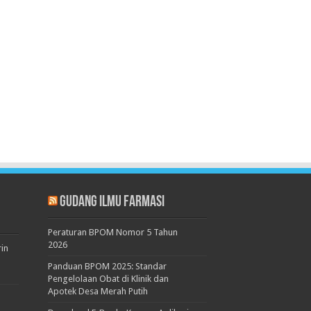
Gudang Ilmu Farmasi
Peraturan BPOM Nomor 5 Tahun
2026
rin
Panduan BPOM 2025: Standar
Pengelolaan Obat di Klinik dan
Apotek Desa Merah Putih