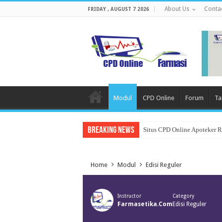
About Us
Conta
FRIDAY , AUGUST 7 2026
Modul
CPD Online
Forum
Ta
Breaking News
Situs CPD Online Apoteker 
Home
Modul
Edisi Reguler
Instructor
Category
Farmasetika.com
Edisi Reguler