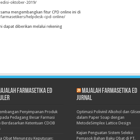
-edisi-oktober-2019/
-sama mengembangkan fitur CPD online ini di
farmasetikers/helpdesk-cpd-online/
 dapat diberikan melalui rekening
ajalah Farmasetika Ed
Majalah Farmasetika Ed
uler
Jurnal
kembangan Penyimpanan Produk
Optimasi Polivinil Alkohol dan Glise
pada Pedagang Besar Farmasi
dalam Paper Soap dengan
) Berdasarkan Ketentuan CDOB
MetodeSimplex Lattice Design
5
Kajian Penguatan Sistem Seleksi
ka Obat Menunggu Keputusan:
Pemasok Bahan Baku Obat di PT.