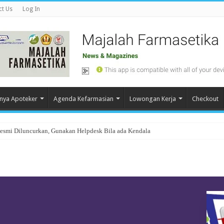
ct Us
Log In
nya Apoteker
Agenda Kefarmasian
Lowongan Kerja
Checkout
Resmi Diluncurkan, Gunakan Helpdesk Bila ada Kendala