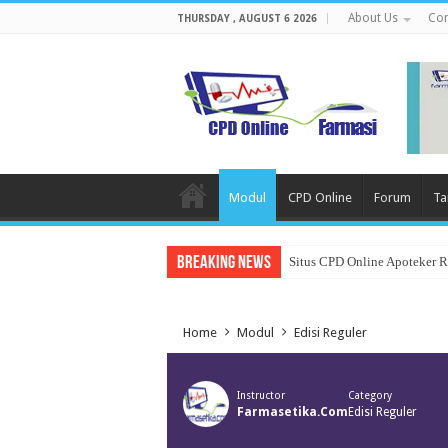
About Us
Con
THURSDAY , AUGUST 6 2026
Modul
CPD Online
Forum
Ta
Breaking News
Situs CPD Online Apoteker 
Home
Modul
Edisi Reguler
Instructor
Category
Farmasetika.com
Edisi Reguler