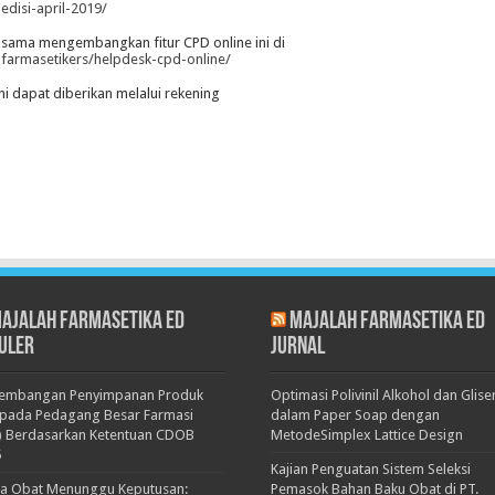
edisi-april-2019/
-sama mengembangkan fitur CPD online ini di
farmasetikers/helpdesk-cpd-online/
 dapat diberikan melalui rekening
ajalah Farmasetika Ed
Majalah Farmasetika Ed
uler
Jurnal
kembangan Penyimpanan Produk
Optimasi Polivinil Alkohol dan Glise
pada Pedagang Besar Farmasi
dalam Paper Soap dengan
) Berdasarkan Ketentuan CDOB
MetodeSimplex Lattice Design
5
Kajian Penguatan Sistem Seleksi
ka Obat Menunggu Keputusan:
Pemasok Bahan Baku Obat di PT.