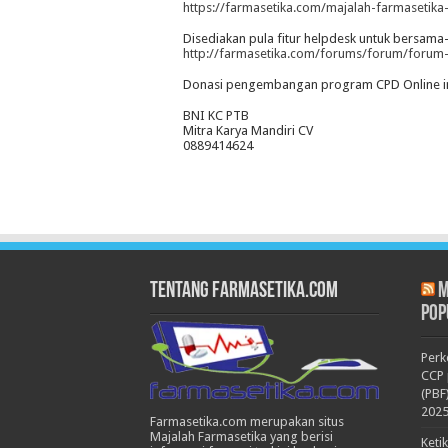
https://farmasetika.com/majalah-farmasetika-
Disediakan pula fitur helpdesk untuk bersama
http://farmasetika.com/forums/forum/forum-
Donasi pengembangan program CPD Online ini
BNI KC PTB
Mitra Karya Mandiri CV
0889414624
Tentang Farmasetika.com
M
Pop
Per
CCP 
(PBF
202
Farmasetika.com merupakan situs
Majalah Farmasetika yang berisi
Keti