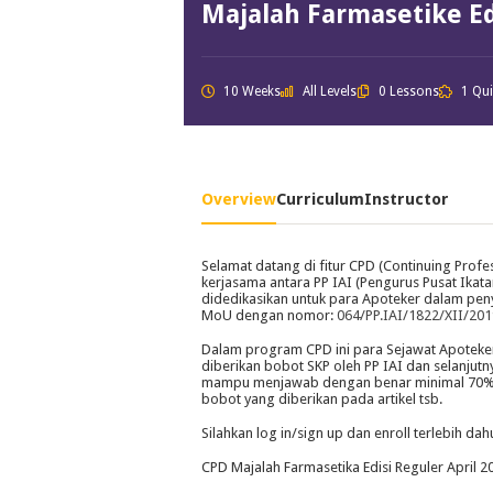
Majalah Farmasetike Ed
10 Weeks
All Levels
0 Lessons
1 Qu
Overview
Curriculum
Instructor
Selamat datang di fitur CPD (Continuing Profe
kerjasama antara PP IAI (Pengurus Pusat Ikat
didedikasikan untuk para Apoteker dalam pen
MoU dengan nomor:
064/PP.IAI/1822/XII/201
Dalam program CPD ini para Sejawat Apoteker 
diberikan bobot SKP oleh PP IAI dan selanju
mampu menjawab dengan benar minimal 70% b
bobot yang diberikan pada artikel tsb.
Silahkan log in/sign up dan enroll terlebih dah
CPD Majalah Farmasetika Edisi Reguler April 2