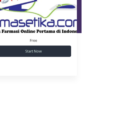
Free
Start Now