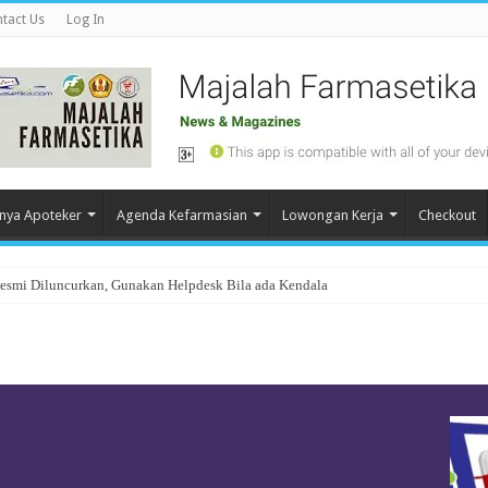
tact Us
Log In
nya Apoteker
Agenda Kefarmasian
Lowongan Kerja
Checkout
Resmi Diluncurkan, Gunakan Helpdesk Bila ada Kendala