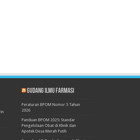
Gudang Ilmu Farmasi
Peraturan BPOM Nomor 5 Tahun
2026
rin
Panduan BPOM 2025: Standar
Pengelolaan Obat di Klinik dan
Apotek Desa Merah Putih