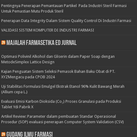
Pentingnya Penerapan Pemantauan Partikel Pada Industri Steril Farmasi
Untuk Pemastian Mutu Produk Steril
Penerapan Data Integrity Dalam Sistem Quality Control Di Industri Farmasi
VALIDASI SISTEM KOMPUTER DI INDUSTRI FARMASI
Majalah Farmasetika Ed Jurnal
Optimasi Polivinil Alkohol dan Gliserin dalam Paper Soap dengan
MetodeSimplex Lattice Design
Kajian Penguatan Sistem Seleksi Pemasok Bahan Baku Obat di PT.
XYZMengacu pada CPOB 2024
Uji Stabilitas Formulasi Emulgel Ekstrak Etanol 96% Kulit Bawang Merah
(Allium cepa L.)
Evaluasi Emisi Karbon Dioksida (Co₂) Proses Granulasi pada Produksi
Tablet Ydi Pabrik X
Artikel Review: Parameter dalam pembuatan Standar Operasional
Prosedur (SOP) evaluasi penerapan Computer System Validation (CSV)
Gudang Ilmu Farmasi