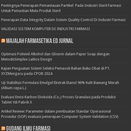
Pentingnya Penerapan Pemantauan Partikel Pada Industri Steril Farmasi
Untuk Pemastian Mutu Produk Steril
Penerapan Data Integrity Dalam Sistem Quality Control Di Industri Farmasi
VALIDASI SISTEM KOMPUTER DI INDUSTRI FARMASI
Majalah Farmasetika Ed Jurnal
Optimasi Polivinil Alkohol dan Gliserin dalam Paper Soap dengan
MetodeSimplex Lattice Design
Kajian Penguatan Sistem Seleksi Pemasok Bahan Baku Obat di PT.
XYZMengacu pada CPOB 2024
Uji Stabilitas Formulasi Emulgel Ekstrak Etanol 96% Kulit Bawang Merah
(Allium cepa L.)
Evaluasi Emisi Karbon Dioksida (Co₂) Proses Granulasi pada Produksi
Tablet Ydi Pabrik X
Artikel Review: Parameter dalam pembuatan Standar Operasional
Prosedur (SOP) evaluasi penerapan Computer System Validation (CSV)
Gudang Ilmu Farmasi