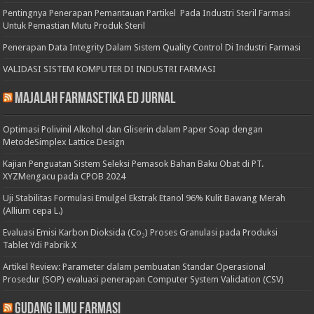
Pentingnya Penerapan Pemantauan Partikel Pada Industri Steril Farmasi
Untuk Pemastian Mutu Produk Steril
Penerapan Data Integrity Dalam Sistem Quality Control Di Industri Farmasi
VALIDASI SISTEM KOMPUTER DI INDUSTRI FARMASI
Majalah Farmasetika Ed Jurnal
Optimasi Polivinil Alkohol dan Gliserin dalam Paper Soap dengan
MetodeSimplex Lattice Design
Kajian Penguatan Sistem Seleksi Pemasok Bahan Baku Obat di PT.
XYZMengacu pada CPOB 2024
Uji Stabilitas Formulasi Emulgel Ekstrak Etanol 96% Kulit Bawang Merah
(Allium cepa L.)
Evaluasi Emisi Karbon Dioksida (Co₂) Proses Granulasi pada Produksi
Tablet Ydi Pabrik X
Artikel Review: Parameter dalam pembuatan Standar Operasional
Prosedur (SOP) evaluasi penerapan Computer System Validation (CSV)
Gudang Ilmu Farmasi