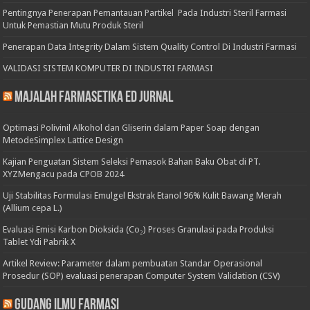
Pentingnya Penerapan Pemantauan Partikel Pada Industri Steril Farmasi
Untuk Pemastian Mutu Produk Steril
Penerapan Data Integrity Dalam Sistem Quality Control Di Industri Farmasi
VALIDASI SISTEM KOMPUTER DI INDUSTRI FARMASI
Majalah Farmasetika Ed Jurnal
Optimasi Polivinil Alkohol dan Gliserin dalam Paper Soap dengan
MetodeSimplex Lattice Design
Kajian Penguatan Sistem Seleksi Pemasok Bahan Baku Obat di PT.
XYZMengacu pada CPOB 2024
Uji Stabilitas Formulasi Emulgel Ekstrak Etanol 96% Kulit Bawang Merah
(Allium cepa L.)
Evaluasi Emisi Karbon Dioksida (Co₂) Proses Granulasi pada Produksi
Tablet Ydi Pabrik X
Artikel Review: Parameter dalam pembuatan Standar Operasional
Prosedur (SOP) evaluasi penerapan Computer System Validation (CSV)
Gudang Ilmu Farmasi