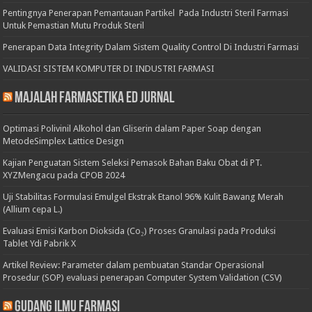
Pentingnya Penerapan Pemantauan Partikel Pada Industri Steril Farmasi
Untuk Pemastian Mutu Produk Steril
Penerapan Data Integrity Dalam Sistem Quality Control Di Industri Farmasi
VALIDASI SISTEM KOMPUTER DI INDUSTRI FARMASI
Majalah Farmasetika Ed Jurnal
Optimasi Polivinil Alkohol dan Gliserin dalam Paper Soap dengan
MetodeSimplex Lattice Design
Kajian Penguatan Sistem Seleksi Pemasok Bahan Baku Obat di PT.
XYZMengacu pada CPOB 2024
Uji Stabilitas Formulasi Emulgel Ekstrak Etanol 96% Kulit Bawang Merah
(Allium cepa L.)
Evaluasi Emisi Karbon Dioksida (Co₂) Proses Granulasi pada Produksi
Tablet Ydi Pabrik X
Artikel Review: Parameter dalam pembuatan Standar Operasional
Prosedur (SOP) evaluasi penerapan Computer System Validation (CSV)
Gudang Ilmu Farmasi