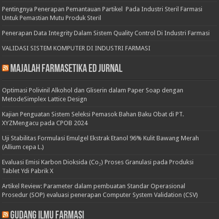
Pentingnya Penerapan Pemantauan Partikel Pada Industri Steril Farmasi
Untuk Pemastian Mutu Produk Steril
Penerapan Data Integrity Dalam Sistem Quality Control Di Industri Farmasi
VALIDASI SISTEM KOMPUTER DI INDUSTRI FARMASI
Majalah Farmasetika Ed Jurnal
Optimasi Polivinil Alkohol dan Gliserin dalam Paper Soap dengan
MetodeSimplex Lattice Design
Kajian Penguatan Sistem Seleksi Pemasok Bahan Baku Obat di PT.
XYZMengacu pada CPOB 2024
Uji Stabilitas Formulasi Emulgel Ekstrak Etanol 96% Kulit Bawang Merah
(Allium cepa L.)
Evaluasi Emisi Karbon Dioksida (Co₂) Proses Granulasi pada Produksi
Tablet Ydi Pabrik X
Artikel Review: Parameter dalam pembuatan Standar Operasional
Prosedur (SOP) evaluasi penerapan Computer System Validation (CSV)
Gudang Ilmu Farmasi