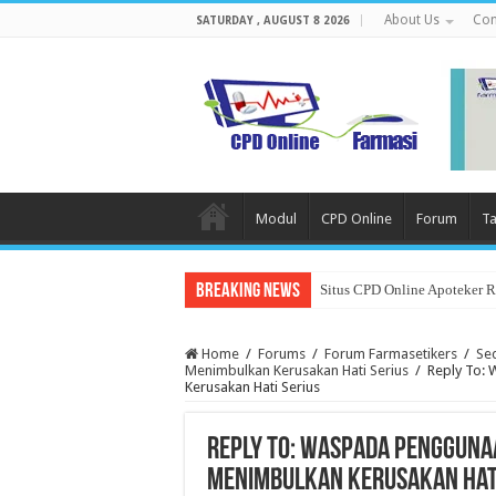
About Us
Con
SATURDAY , AUGUST 8 2026
Modul
CPD Online
Forum
Ta
Breaking News
Situs CPD Online Apoteker 
Home
/
Forums
/
Forum Farmasetikers
/
Se
Menimbulkan Kerusakan Hati Serius
/
Reply To:
Kerusakan Hati Serius
Reply To: Waspada Pengguna
Menimbulkan Kerusakan Hati