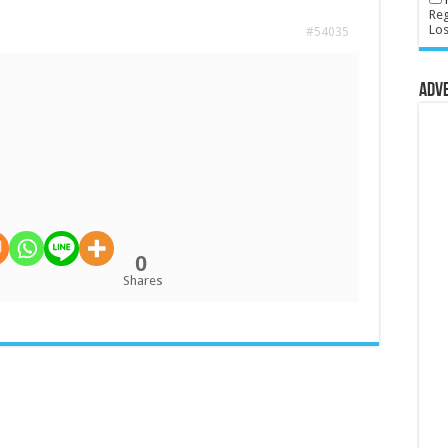
Reg
Lo
#54035
Adv
0
Shares