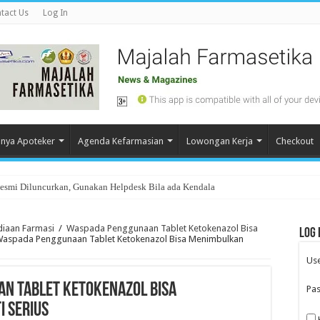
tact Us
Log In
nya Apoteker
Agenda Kefarmasian
Lowongan Kerja
Checkout
Resmi Diluncurkan, Gunakan Helpdesk Bila ada Kendala
diaan Farmasi
/
Waspada Penggunaan Tablet Ketokenazol Bisa
Log 
 Waspada Penggunaan Tablet Ketokenazol Bisa Menimbulkan
Us
an Tablet Ketokenazol Bisa
Pa
 Serius