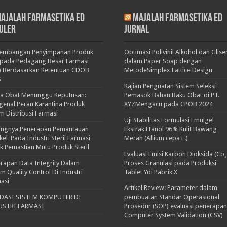
ajalah Farmasetika Ed
Majalah Farmasetika Ed
uler
Jurnal
kembangan Penyimpanan Produk
Optimasi Polivinil Alkohol dan Glise
pada Pedagang Besar Farmasi
dalam Paper Soap dengan
) Berdasarkan Ketentuan CDOB
MetodeSimplex Lattice Design
5
Kajian Penguatan Sistem Seleksi
ka Obat Menunggu Keputusan:
Pemasok Bahan Baku Obat di PT.
enal Peran Karantina Produk
XYZMengacu pada CPOB 2024
m Distribusi Farmasi
Uji Stabilitas Formulasi Emulgel
ingnya Penerapan Pemantauan
Ekstrak Etanol 96% Kulit Bawang
ikel Pada Industri Steril Farmasi
Merah (Allium cepa L.)
k Pemastian Mutu Produk Steril
Evaluasi Emisi Karbon Dioksida (Co₂
rapan Data Integrity Dalam
Proses Granulasi pada Produksi
em Quality Control Di Industri
Tablet Ydi Pabrik X
asi
Artikel Review: Parameter dalam
IDASI SISTEM KOMPUTER DI
pembuatan Standar Operasional
USTRI FARMASI
Prosedur (SOP) evaluasi penerapan
Computer System Validation (CSV)