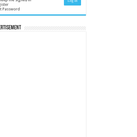
Log In
ister
st Password
ertisement