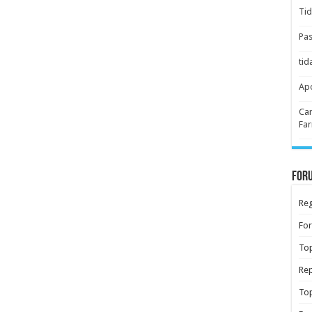
Tid
Pas
tid
Apo
Car
Far
Foru
Reg
Fo
Top
Rep
Top