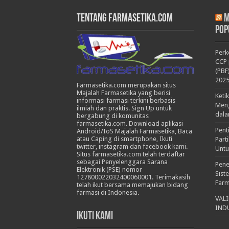
Tentang Farmasetika.com
M
Pop
Per
CCP 
(PBF
202
Farmasetika.com merupakan situs
Majalah Farmasetika yang berisi
Keti
informasi farmasi terkini berbasis
Meng
ilmiah dan praktis. Sign Up untuk
dala
bergabung di komunitas
farmasetika.com. Download aplikasi
Pent
Android/IoS Majalah Farmasetika, Baca
atau Caping di smartphone, Ikuti
Part
twitter, instagram dan facebook kami.
Untu
Situs farmasetika.com telah terdaftar
sebagai Penyelenggara Sarana
Pene
Elektronik (PSE) nomor
Sist
127800022032400060001. Terimakasih
Farm
telah ikut bersama memajukan bidang
farmasi di Indonesia.
VAL
IND
Ikuti Kami