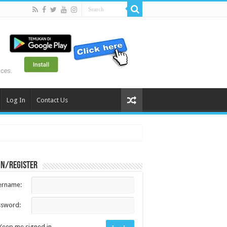
Log In
Contact Us
in/register
ername:
ssword:
Keep me signed in