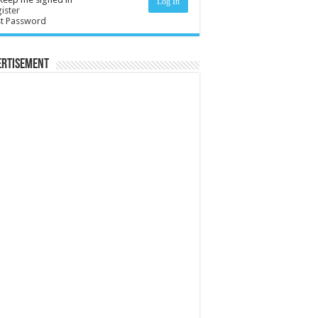
Log In
ister
st Password
ertisement