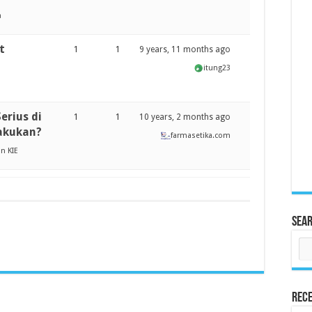
a
t
1
1
9 years, 11 months ago
itung23
erius di
1
1
10 years, 2 months ago
Lakukan?
farmasetika.com
n KIE
Sea
Rece