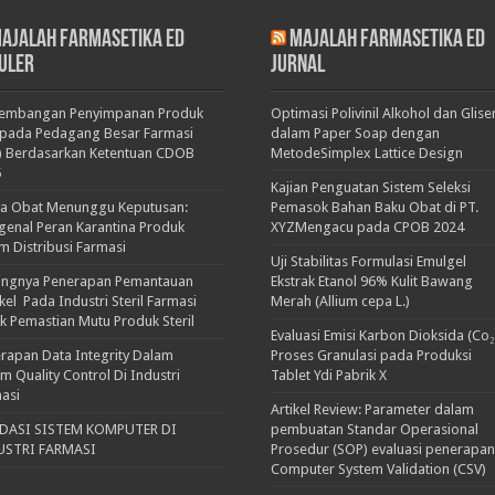
ajalah Farmasetika Ed
Majalah Farmasetika Ed
uler
Jurnal
kembangan Penyimpanan Produk
Optimasi Polivinil Alkohol dan Glise
pada Pedagang Besar Farmasi
dalam Paper Soap dengan
) Berdasarkan Ketentuan CDOB
MetodeSimplex Lattice Design
5
Kajian Penguatan Sistem Seleksi
ka Obat Menunggu Keputusan:
Pemasok Bahan Baku Obat di PT.
enal Peran Karantina Produk
XYZMengacu pada CPOB 2024
m Distribusi Farmasi
Uji Stabilitas Formulasi Emulgel
ingnya Penerapan Pemantauan
Ekstrak Etanol 96% Kulit Bawang
ikel Pada Industri Steril Farmasi
Merah (Allium cepa L.)
k Pemastian Mutu Produk Steril
Evaluasi Emisi Karbon Dioksida (Co₂
rapan Data Integrity Dalam
Proses Granulasi pada Produksi
em Quality Control Di Industri
Tablet Ydi Pabrik X
asi
Artikel Review: Parameter dalam
IDASI SISTEM KOMPUTER DI
pembuatan Standar Operasional
USTRI FARMASI
Prosedur (SOP) evaluasi penerapan
Computer System Validation (CSV)