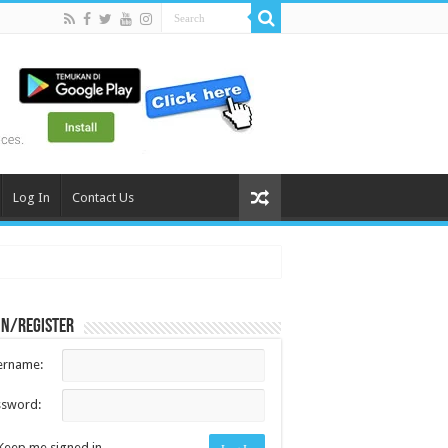
Log In
Contact Us
in/register
ername:
ssword:
Keep me signed in