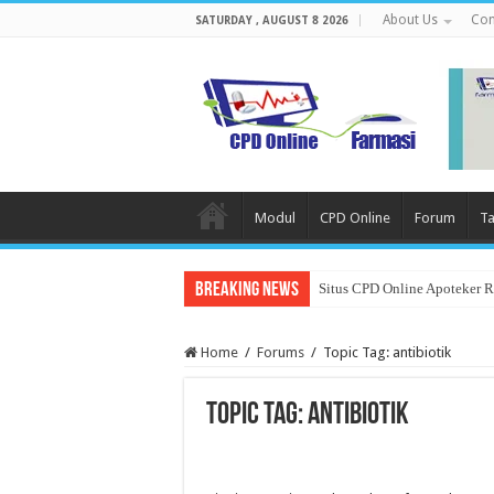
About Us
Con
SATURDAY , AUGUST 8 2026
Modul
CPD Online
Forum
Ta
Breaking News
Situs CPD Online Apoteker 
Home
/
Forums
/
Topic Tag: antibiotik
Topic Tag: antibiotik