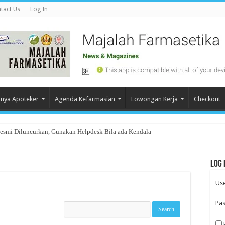
tact Us
Log In
nya Apoteker
Agenda Kefarmasian
Lowongan Kerja
Checkout
Resmi Diluncurkan, Gunakan Helpdesk Bila ada Kendala
Log 
Us
Pa