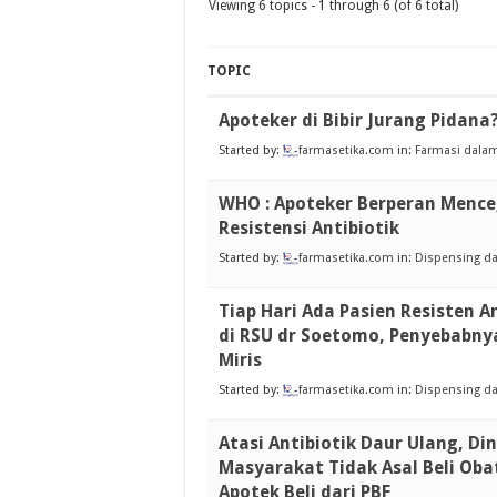
Viewing 6 topics - 1 through 6 (of 6 total)
TOPIC
Apoteker di Bibir Jurang Pidana
Started by:
farmasetika.com
in:
Farmasi dalam
WHO : Apoteker Berperan Menc
Resistensi Antibiotik
Started by:
farmasetika.com
in:
Dispensing da
Tiap Hari Ada Pasien Resisten A
di RSU dr Soetomo, Penyebabnya
Miris
Started by:
farmasetika.com
in:
Dispensing da
Atasi Antibiotik Daur Ulang, Di
Masyarakat Tidak Asal Beli Oba
Apotek Beli dari PBF