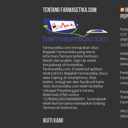
Tentang Farmasetika.com
M
Pop
Per
CCP 
(PBF
202
Farmasetika.com merupakan situs
Majalah Farmasetika yang berisi
Keti
informasi farmasi terkini berbasis
Meng
ilmiah dan praktis. Sign Up untuk
dala
bergabung di komunitas
farmasetika.com. Download aplikasi
Pent
Android/IoS Majalah Farmasetika, Baca
atau Caping di smartphone, Ikuti
Part
twitter, instagram dan facebook kami.
Untu
Situs farmasetika.com telah terdaftar
sebagai Penyelenggara Sarana
Pene
Elektronik (PSE) nomor
Sist
127800022032400060001. Terimakasih
Farm
telah ikut bersama memajukan bidang
farmasi di Indonesia.
VAL
IND
Ikuti Kami