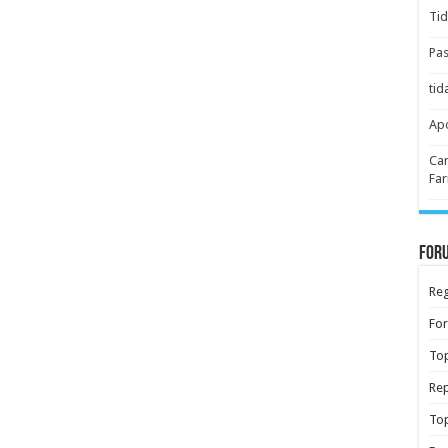
Tid
Pas
tid
Apo
Car
Far
Foru
Reg
Fo
Top
Rep
Top