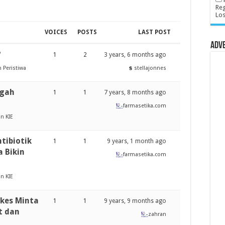
Reg
Lo
VOICES
POSTS
LAST POST
Adv
?
1
2
3 years, 6 months ago
 Peristiwa
stellajonnes
egah
1
1
7 years, 8 months ago
farmasetika.com
n KIE
ntibiotik
1
1
9 years, 1 month ago
 Bikin
farmasetika.com
n KIE
nkes Minta
1
1
9 years, 9 months ago
t dan
zahran