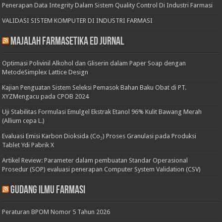
Penerapan Data Integrity Dalam Sistem Quality Control Di Industri Farmasi
VALIDASI SISTEM KOMPUTER DI INDUSTRI FARMASI
Majalah Farmasetika Ed Jurnal
Optimasi Polivinil Alkohol dan Gliserin dalam Paper Soap dengan
MetodeSimplex Lattice Design
Kajian Penguatan Sistem Seleksi Pemasok Bahan Baku Obat di PT.
XYZMengacu pada CPOB 2024
Uji Stabilitas Formulasi Emulgel Ekstrak Etanol 96% Kulit Bawang Merah
(Allium cepa L.)
Evaluasi Emisi Karbon Dioksida (Co₂) Proses Granulasi pada Produksi
Tablet Ydi Pabrik X
Artikel Review: Parameter dalam pembuatan Standar Operasional
Prosedur (SOP) evaluasi penerapan Computer System Validation (CSV)
Gudang Ilmu Farmasi
Peraturan BPOM Nomor 5 Tahun 2026