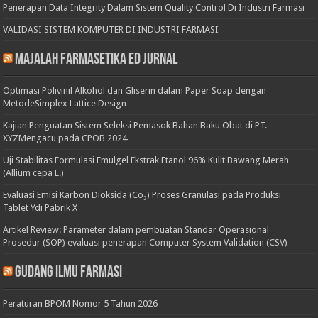
Penerapan Data Integrity Dalam Sistem Quality Control Di Industri Farmasi
VALIDASI SISTEM KOMPUTER DI INDUSTRI FARMASI
Majalah Farmasetika Ed Jurnal
Optimasi Polivinil Alkohol dan Gliserin dalam Paper Soap dengan
MetodeSimplex Lattice Design
Kajian Penguatan Sistem Seleksi Pemasok Bahan Baku Obat di PT.
XYZMengacu pada CPOB 2024
Uji Stabilitas Formulasi Emulgel Ekstrak Etanol 96% Kulit Bawang Merah
(Allium cepa L.)
Evaluasi Emisi Karbon Dioksida (Co₂) Proses Granulasi pada Produksi
Tablet Ydi Pabrik X
Artikel Review: Parameter dalam pembuatan Standar Operasional
Prosedur (SOP) evaluasi penerapan Computer System Validation (CSV)
Gudang Ilmu Farmasi
Peraturan BPOM Nomor 5 Tahun 2026