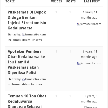
TOPIC
VOICES
POSTS
LAST POST
Puskesmas Di Depok
1
1
6 years, 11
Diduga Berikan
months ago
Injeksi Streptomisin
farmasetika.com
Kadaluwarsa
Started by:
farmasetika.com
in:
Farmasi dalam Peristiwa
Apoteker Pemberi
1
1
6 years, 11
Obat Kedaluarsa ke
months ago
Ibu Hamil di
farmasetika.com
Puskesmas akan
Diperiksa Polisi
Started by:
farmasetika.com
in:
Farmasi dalam Peristiwa
Temuan 10 Ton Obat
1
1
9 years, 9
Kedaluwarsa
months ago
Dianggap Sebagai
Hafshah