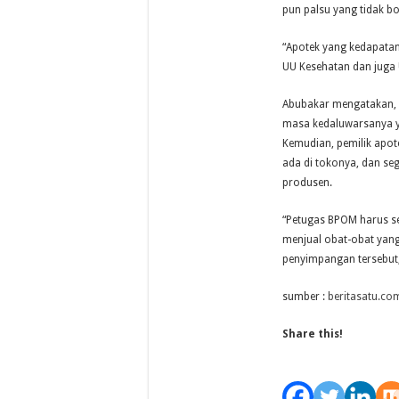
pun palsu yang tidak bo
“Apotek yang kedapatan
UU Kesehatan dan juga
Abubakar mengatakan, a
masa kedaluwarsanya y
Kemudian, pemilik apot
ada di tokonya, dan se
produsen.
“Petugas BPOM harus se
menjual obat-obat yang
penyimpangan tersebut
sumber :
beritasatu.co
Share this!