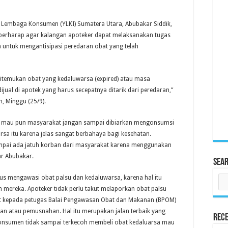
 Lembaga Konsumen (YLKI) Sumatera Utara, Abubakar Siddik,
berharap agar kalangan apoteker dapat melaksanakan tugas
untuk mengantisipasi peredaran obat yang telah
itemukan obat yang kedaluwarsa (expired) atau masa
dijual di apotek yang harus secepatnya ditarik dari peredaran,”
, Minggu (25/9).
 mau pun masyarakat jangan sampai dibiarkan mengonsumsi
rsa itu karena jelas sangat berbahaya bagi kesehatan.
mpai ada jatuh korban dari masyarakat karena menggunakan
jar Abubakar.
Sea
rus mengawasi obat palsu dan kedaluwarsa, karena hal itu
ereka. Apoteker tidak perlu takut melaporkan obat palsu
ut kepada petugas Balai Pengawasan Obat dan Makanan (BPOM)
kan atau pemusnahan. Hal itu merupakan jalan terbaik yang
Rece
konsumen tidak sampai terkecoh membeli obat kedaluarsa mau