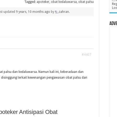
Tagged:
apoteker
,
obat kedaluwarsa
,
obat palsu
Reg
Lo
last updated
9 years, 10 months ago
by
zahran
.
Adv
#4407
bat palsu dan kedaluwarsa. Namun kali ini, keberadaan dan
i disinggung terkait kewenangan pengawasan obat palsu dan
oteker Antisipasi Obat