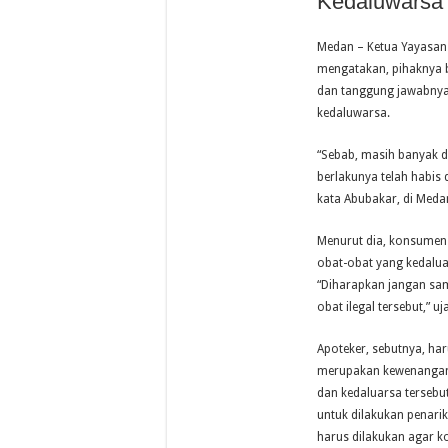
Kedaluwarsa
Medan – Ketua Yayasan
mengatakan, pihaknya 
dan tanggung jawabnya 
kedaluwarsa.
“Sebab, masih banyak d
berlakunya telah habis 
kata Abubakar, di Medan
Menurut dia, konsumen
obat-obat yang kedalua
“Diharapkan jangan sa
obat ilegal tersebut,” u
Apoteker, sebutnya, ha
merupakan kewenangan m
dan kedaluarsa terseb
untuk dilakukan penari
harus dilakukan agar 