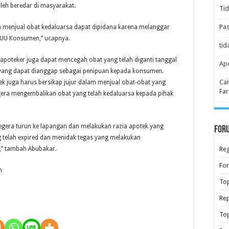
leh beredar di masyarakat.
Tid
Pas
 menjual obat kedaluarsa dapat dipidana karena melanggar
 UU Konsumen,” ucapnya.
tid
poteker juga dapat mencegah obat yang telah diganti tanggal
Apo
ang dapat dianggap sebagai penipuan kepada konsumen.
Car
ek juga harus bersikap jujur dalam menjual obat-obat yang
Far
gera mengembalikan obat yang telah kedaluarsa kepada pihak
gera turun ke lapangan dan melakukan razia apotek yang
Foru
 telah expired dan menidak tegas yang melakukan
Reg
,” tambah Abubakar.
Fo
m
Top
Rep
Top