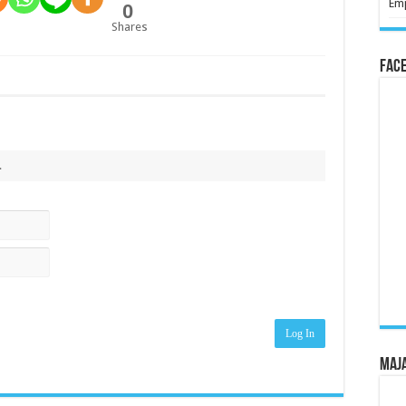
Emp
0
Shares
Fac
.
Log In
Maj