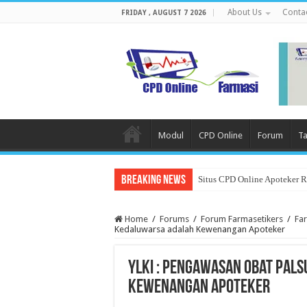
About Us
Conta
FRIDAY , AUGUST 7 2026
Modul
CPD Online
Forum
Ta
Breaking News
Situs CPD Online Apoteker 
Home
/
Forums
/
Forum Farmasetikers
/
Fa
Kedaluwarsa adalah Kewenangan Apoteker
YLKI : Pengawasan Obat Pal
Kewenangan Apoteker