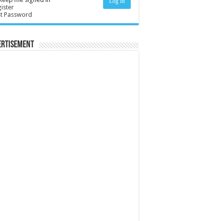
Log In
ister
st Password
ertisement