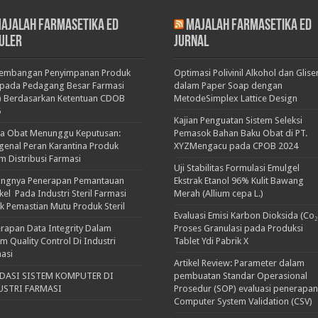
ajalah Farmasetika Ed
Majalah Farmasetika Ed
uler
Jurnal
kembangan Penyimpanan Produk
Optimasi Polivinil Alkohol dan Glise
pada Pedagang Besar Farmasi
dalam Paper Soap dengan
) Berdasarkan Ketentuan CDOB
MetodeSimplex Lattice Design
5
Kajian Penguatan Sistem Seleksi
ka Obat Menunggu Keputusan:
Pemasok Bahan Baku Obat di PT.
enal Peran Karantina Produk
XYZMengacu pada CPOB 2024
m Distribusi Farmasi
Uji Stabilitas Formulasi Emulgel
ingnya Penerapan Pemantauan
Ekstrak Etanol 96% Kulit Bawang
ikel Pada Industri Steril Farmasi
Merah (Allium cepa L.)
k Pemastian Mutu Produk Steril
Evaluasi Emisi Karbon Dioksida (Co₂
rapan Data Integrity Dalam
Proses Granulasi pada Produksi
em Quality Control Di Industri
Tablet Ydi Pabrik X
asi
Artikel Review: Parameter dalam
IDASI SISTEM KOMPUTER DI
pembuatan Standar Operasional
USTRI FARMASI
Prosedur (SOP) evaluasi penerapan
Computer System Validation (CSV)