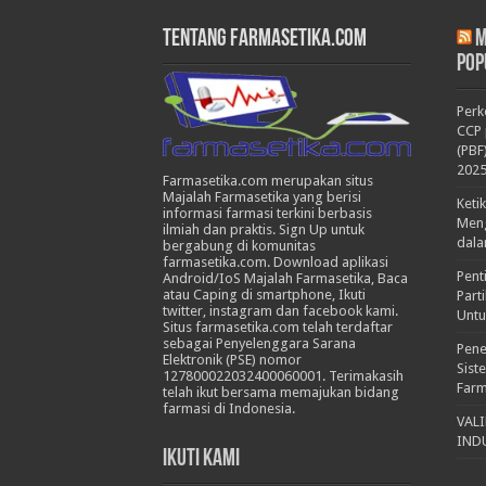
Tentang Farmasetika.com
M
Pop
Per
CCP 
(PBF
202
Farmasetika.com merupakan situs
Majalah Farmasetika yang berisi
Keti
informasi farmasi terkini berbasis
Meng
ilmiah dan praktis. Sign Up untuk
dala
bergabung di komunitas
farmasetika.com. Download aplikasi
Pent
Android/IoS Majalah Farmasetika, Baca
atau Caping di smartphone, Ikuti
Part
twitter, instagram dan facebook kami.
Untu
Situs farmasetika.com telah terdaftar
sebagai Penyelenggara Sarana
Pene
Elektronik (PSE) nomor
Sist
127800022032400060001. Terimakasih
Farm
telah ikut bersama memajukan bidang
farmasi di Indonesia.
VAL
IND
Ikuti Kami