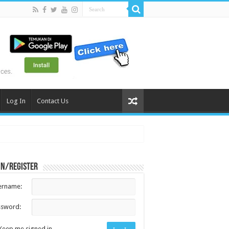
Log In
Contact Us
in/register
ername:
ssword:
Keep me signed in