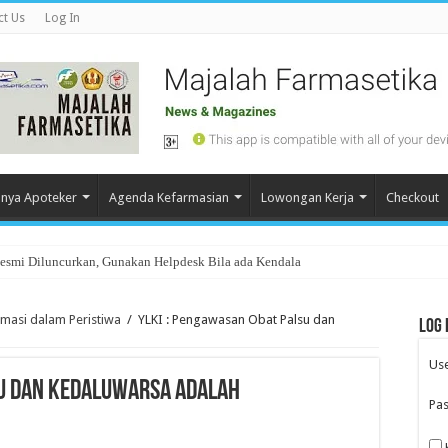
ct Us
Log In
nya Apoteker
Agenda Kefarmasian
Lowongan Kerja
Checkout
Resmi Diluncurkan, Gunakan Helpdesk Bila ada Kendala
rmasi dalam Peristiwa
/
YLKI : Pengawasan Obat Palsu dan
Log 
Us
su dan Kedaluwarsa adalah
Pa