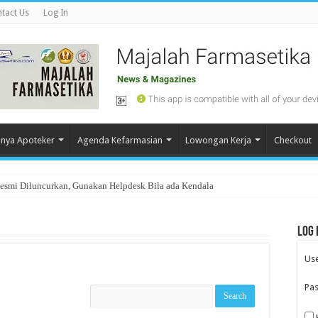
tact Us
Log In
nya Apoteker
Agenda Kefarmasian
Lowongan Kerja
Checkout
Resmi Diluncurkan, Gunakan Helpdesk Bila ada Kendala
Log 
Us
Pa