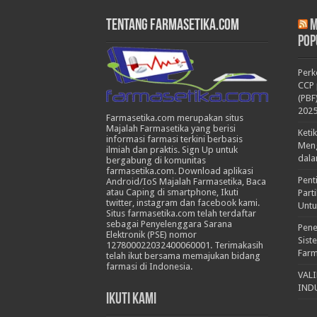
Tentang Farmasetika.com
M
Pop
Per
CCP 
(PBF
202
Farmasetika.com merupakan situs
Majalah Farmasetika yang berisi
Keti
informasi farmasi terkini berbasis
Meng
ilmiah dan praktis. Sign Up untuk
dala
bergabung di komunitas
farmasetika.com. Download aplikasi
Pent
Android/IoS Majalah Farmasetika, Baca
atau Caping di smartphone, Ikuti
Part
twitter, instagram dan facebook kami.
Untu
Situs farmasetika.com telah terdaftar
sebagai Penyelenggara Sarana
Pene
Elektronik (PSE) nomor
Sist
127800022032400060001. Terimakasih
Farm
telah ikut bersama memajukan bidang
farmasi di Indonesia.
VAL
IND
Ikuti Kami