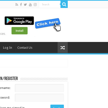
Log In
Contact Us
in/register
ername:
ssword:
Keep me signed in