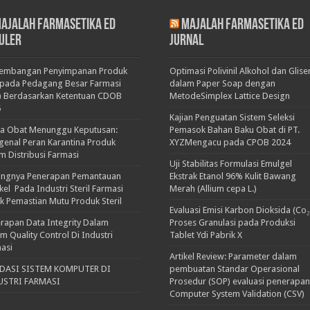
ajalah Farmasetika Ed
Majalah Farmasetika Ed
uler
Jurnal
kembangan Penyimpanan Produk
Optimasi Polivinil Alkohol dan Glise
pada Pedagang Besar Farmasi
dalam Paper Soap dengan
) Berdasarkan Ketentuan CDOB
MetodeSimplex Lattice Design
5
Kajian Penguatan Sistem Seleksi
ka Obat Menunggu Keputusan:
Pemasok Bahan Baku Obat di PT.
enal Peran Karantina Produk
XYZMengacu pada CPOB 2024
m Distribusi Farmasi
Uji Stabilitas Formulasi Emulgel
ingnya Penerapan Pemantauan
Ekstrak Etanol 96% Kulit Bawang
ikel Pada Industri Steril Farmasi
Merah (Allium cepa L.)
k Pemastian Mutu Produk Steril
Evaluasi Emisi Karbon Dioksida (Co₂
rapan Data Integrity Dalam
Proses Granulasi pada Produksi
em Quality Control Di Industri
Tablet Ydi Pabrik X
asi
Artikel Review: Parameter dalam
IDASI SISTEM KOMPUTER DI
pembuatan Standar Operasional
USTRI FARMASI
Prosedur (SOP) evaluasi penerapan
Computer System Validation (CSV)