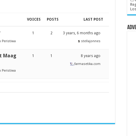
Reg
Lo
VOICES
POSTS
LAST POST
Adv
?
1
2
3 years, 6 months ago
 Peristiwa
stellajonnes
at Maag
1
1
8 years ago
farmasetika.com
 Peristiwa