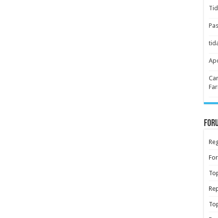
Tid
Pas
tid
Apo
Car
Far
Foru
Reg
Fo
Top
Rep
Top