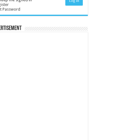
Log In
ister
st Password
ertisement