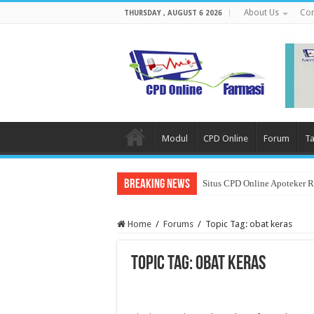
About Us
Con
THURSDAY , AUGUST 6 2026
Modul
CPD Online
Forum
Ta
Breaking News
Situs CPD Online Apoteker 
Home
/
Forums
/
Topic Tag: obat keras
Topic Tag: obat keras