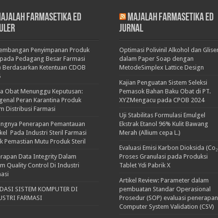
ajalah Farmasetika Ed
Majalah Farmasetika Ed
uler
Jurnal
kembangan Penyimpanan Produk
Optimasi Polivinil Alkohol dan Glise
pada Pedagang Besar Farmasi
dalam Paper Soap dengan
) Berdasarkan Ketentuan CDOB
MetodeSimplex Lattice Design
5
Kajian Penguatan Sistem Seleksi
ka Obat Menunggu Keputusan:
Pemasok Bahan Baku Obat di PT.
enal Peran Karantina Produk
XYZMengacu pada CPOB 2024
m Distribusi Farmasi
Uji Stabilitas Formulasi Emulgel
ingnya Penerapan Pemantauan
Ekstrak Etanol 96% Kulit Bawang
ikel Pada Industri Steril Farmasi
Merah (Allium cepa L.)
k Pemastian Mutu Produk Steril
Evaluasi Emisi Karbon Dioksida (Co₂
rapan Data Integrity Dalam
Proses Granulasi pada Produksi
em Quality Control Di Industri
Tablet Ydi Pabrik X
asi
Artikel Review: Parameter dalam
IDASI SISTEM KOMPUTER DI
pembuatan Standar Operasional
USTRI FARMASI
Prosedur (SOP) evaluasi penerapan
Computer System Validation (CSV)