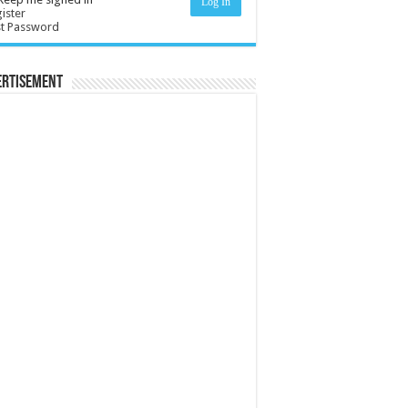
Log In
ister
st Password
ertisement