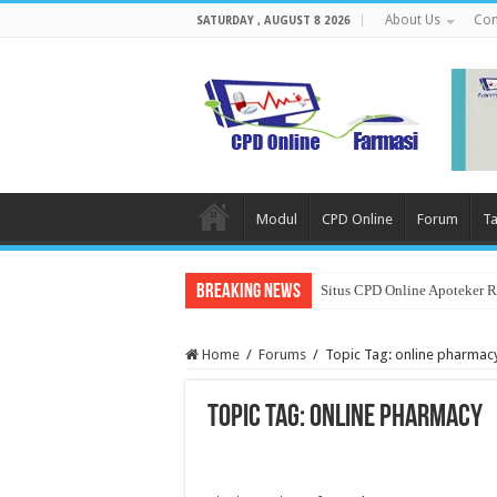
About Us
Con
SATURDAY , AUGUST 8 2026
Modul
CPD Online
Forum
Ta
Breaking News
Situs CPD Online Apoteker 
Home
/
Forums
/
Topic Tag: online pharmac
Topic Tag: online pharmacy