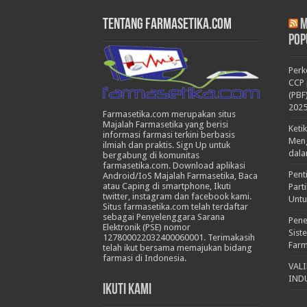
Tentang Farmasetika.com
M
Pop
Per
CCP 
(PBF
202
Farmasetika.com merupakan situs
Majalah Farmasetika yang berisi
Keti
informasi farmasi terkini berbasis
Meng
ilmiah dan praktis. Sign Up untuk
dala
bergabung di komunitas
farmasetika.com. Download aplikasi
Pent
Android/IoS Majalah Farmasetika, Baca
atau Caping di smartphone, Ikuti
Part
twitter, instagram dan facebook kami.
Untu
Situs farmasetika.com telah terdaftar
sebagai Penyelenggara Sarana
Pene
Elektronik (PSE) nomor
Sist
127800022032400060001. Terimakasih
Farm
telah ikut bersama memajukan bidang
farmasi di Indonesia.
VAL
IND
Ikuti Kami