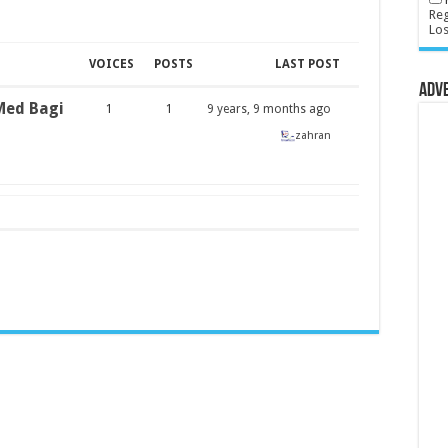
Reg
Lo
VOICES
POSTS
LAST POST
Adv
Med Bagi
1
1
9 years, 9 months ago
zahran