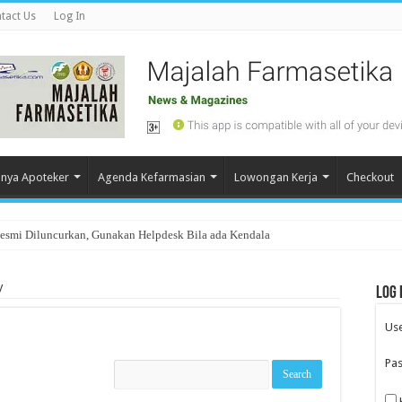
tact Us
Log In
nya Apoteker
Agenda Kefarmasian
Lowongan Kerja
Checkout
Resmi Diluncurkan, Gunakan Helpdesk Bila ada Kendala
y
Log 
Us
Pa