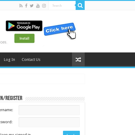
Log In
Contact Us
in/register
ername:
ssword:
Keep me signed in