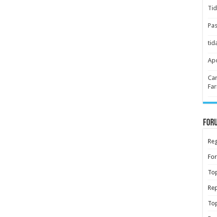
Tid
Pas
tid
Apo
Car
Far
Foru
Reg
Fo
Top
Rep
Top