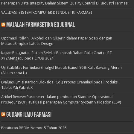
Penerapan Data Integrity Dalam Sistem Quality Control Di Industri Farmasi
VALIDASI SISTEM KOMPUTER DI INDUSTRI FARMASI
Majalah Farmasetika Ed Jurnal
Optimasi Polivinil Alkohol dan Gliserin dalam Paper Soap dengan
MetodeSimplex Lattice Design
Kajian Penguatan Sistem Seleksi Pemasok Bahan Baku Obat di PT.
XYZMengacu pada CPOB 2024
Uji Stabilitas Formulasi Emulgel Ekstrak Etanol 96% Kulit Bawang Merah
(Allium cepa L.)
Evaluasi Emisi Karbon Dioksida (Co₂) Proses Granulasi pada Produksi
Tablet Ydi Pabrik X
Artikel Review: Parameter dalam pembuatan Standar Operasional
Prosedur (SOP) evaluasi penerapan Computer System Validation (CSV)
Gudang Ilmu Farmasi
Peraturan BPOM Nomor 5 Tahun 2026