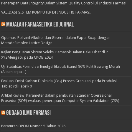
Penerapan Data Integrity Dalam Sistem Quality Control Di Industri Farmasi
VALIDASI SISTEM KOMPUTER DI INDUSTRI FARMASI
Majalah Farmasetika Ed Jurnal
Optimasi Polivinil Alkohol dan Gliserin dalam Paper Soap dengan
MetodeSimplex Lattice Design
Kajian Penguatan Sistem Seleksi Pemasok Bahan Baku Obat di PT.
XYZMengacu pada CPOB 2024
Uji Stabilitas Formulasi Emulgel Ekstrak Etanol 96% Kulit Bawang Merah
(Allium cepa L.)
Evaluasi Emisi Karbon Dioksida (Co₂) Proses Granulasi pada Produksi
Tablet Ydi Pabrik X
Artikel Review: Parameter dalam pembuatan Standar Operasional
Prosedur (SOP) evaluasi penerapan Computer System Validation (CSV)
Gudang Ilmu Farmasi
Peraturan BPOM Nomor 5 Tahun 2026