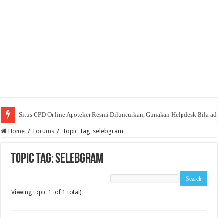
Situs CPD Online Apoteker Resmi Diluncurkan, Gunakan Helpdesk Bila ad
Home
/
Forums
/
Topic Tag: selebgram
Topic Tag: selebgram
Viewing topic 1 (of 1 total)