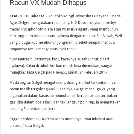
Racun VX Mudah Dihapus
TEMPO.CO
,
Jakarta
– Ahli toksikologi Universitas Udayana I Made
Agus Gelgel, mengatakan racun ethyl N-2-Diisopropylaminoethyl
methylphosphonothiolate atau VX (nerve agent), yang membunuh
Kim Jong-nam bisa dihapus jejaknya dengan mudah. Siti Aisyah, WNI
yang diduga ikut membunuh Jong-nam, disebut sempat mencuci
tangannya untuk menghapus jejak racun.
“Konsentrasin (racunnya) kecil, kayaknya susah (untuk dicari
jejaknya). Kalau di tubuh korban masih bisa ditemukan, sangat
mungkin,” kata Gelgel pada
Tempo
, Jumat, 24 Februari 2017.
Meski begitu, Gelgel mengatakan peluang Siti ikut terkontaminasi
racun masih tergolong kecil. Pasalnya, Gelgel menduga VX yang
digunakan dalam kasus pembunuhan ini berbentuk cairan, bukan
gas. Jika dalam dosis kecil dan tak langsung dihirup, ia mengatakan
peluang Siti terdampak kecil.
“Ngga (terdampak). Karena akses utamanya lewat inhalasi atau
disedot,” kata Gelgel.