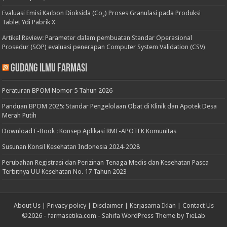
Evaluasi Emisi Karbon Dioksida (Co₂) Proses Granulasi pada Produksi
Tablet Ydi Pabrik X
Artikel Review: Parameter dalam pembuatan Standar Operasional
Prosedur (SOP) evaluasi penerapan Computer System Validation (CSV)
Gudang Ilmu Farmasi
Peraturan BPOM Nomor 5 Tahun 2026
Panduan BPOM 2025: Standar Pengelolaan Obat di Klinik dan Apotek Desa
Merah Putih
Download E-Book : Konsep Aplikasi RME-APOTEK Komunitas
Susunan Konsil Kesehatan Indonesia 2024-2028
Perubahan Registrasi dan Perizinan Tenaga Medis dan Kesehatan Pasca
Terbitnya UU Kesehatan No. 17 Tahun 2023
About Us
|
Privacy policy
|
Disclaimer
|
Kerjasama Iklan
|
Contact Us
©2026 -
farmasetika.com
-
Sahifa WordPress Theme by TieLab