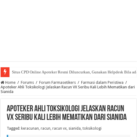
Situs CPD Online Apoteker Resmi Diluncurkan, Gunakan Helpdesk Bila ad
Home
/
Forums
/
Forum Farmasetikers
/
Farmasi dalam Peristiwa
/
Apoteker Ahli Toksikologi Jelaskan Racun VX Seribu Kali Lebih Mematikan dari
Sianida
Apoteker Ahli Toksikologi Jelaskan Racun
VX Seribu Kali Lebih Mematikan dari Sianida
Tagged:
keracunan
,
racun
,
racun vx
,
sianida
,
toksikologi