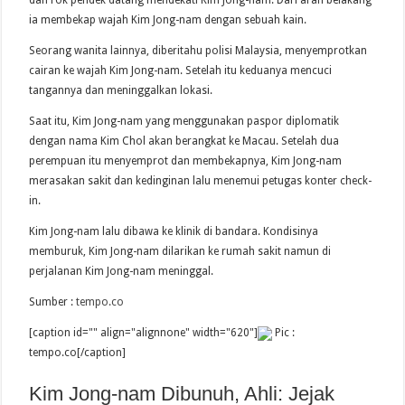
dan rok pendek datang mendekati Kim Jong-nam. Dari arah belakang
ia membekap wajah Kim Jong-nam dengan sebuah kain.
Seorang wanita lainnya, diberitahu polisi Malaysia, menyemprotkan
cairan ke wajah Kim Jong-nam. Setelah itu keduanya mencuci
tangannya dan meninggalkan lokasi.
Saat itu, Kim Jong-nam yang menggunakan paspor diplomatik
dengan nama Kim Chol akan berangkat ke Macau. Setelah dua
perempuan itu menyemprot dan membekapnya, Kim Jong-nam
merasakan sakit dan kedinginan lalu menemui petugas konter check-
in.
Kim Jong-nam lalu dibawa ke klinik di bandara. Kondisinya
memburuk, Kim Jong-nam dilarikan ke rumah sakit namun di
perjalanan Kim Jong-nam meninggal.
Sumber :
tempo.co
[caption id="" align="alignnone" width="620"]
Pic :
tempo.co[/caption]
Kim Jong-nam Dibunuh, Ahli: Jejak