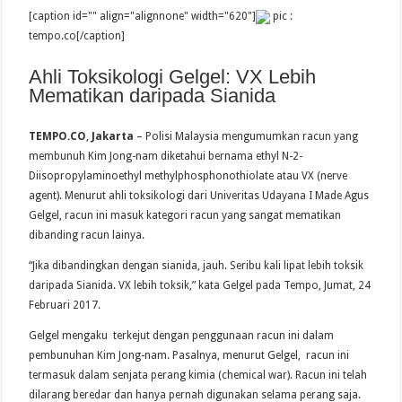
[caption id="" align="alignnone" width="620"]
pic :
tempo.co[/caption]
Ahli Toksikologi Gelgel: VX Lebih
Mematikan daripada Sianida
TEMPO.CO
,
Jakarta
– Polisi Malaysia mengumumkan racun yang
membunuh Kim Jong-nam diketahui bernama ethyl N-2-
Diisopropylaminoethyl methylphosphonothiolate atau VX (nerve
agent). Menurut ahli toksikologi dari Univeritas Udayana I Made Agus
Gelgel, racun ini masuk kategori racun yang sangat mematikan
dibanding racun lainya.
“Jika dibandingkan dengan sianida, jauh. Seribu kali lipat lebih toksik
daripada Sianida. VX lebih toksik,” kata Gelgel pada Tempo, Jumat, 24
Februari 2017.
Gelgel mengaku terkejut dengan penggunaan racun ini dalam
pembunuhan Kim Jong-nam. Pasalnya, menurut Gelgel, racun ini
termasuk dalam senjata perang kimia (chemical war). Racun ini telah
dilarang beredar dan hanya pernah digunakan selama perang saja.