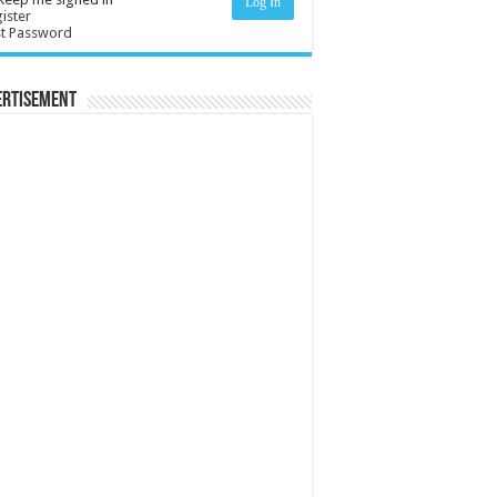
Log In
ister
st Password
ertisement