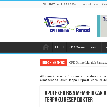
About Us
Con
THURSDAY , AUGUST 6 2026
Modul
CPD Online
Forum
Ta
Breaking News
CPD Online Majalah Farmaset
Home
/
Forums
/
Forum Farmasetikers
/
Fa
Obat Kepada Pasien Tanpa Terpaku Resep Dokte
Apoteker Bisa Memberikan A
Terpaku Resep Dokter