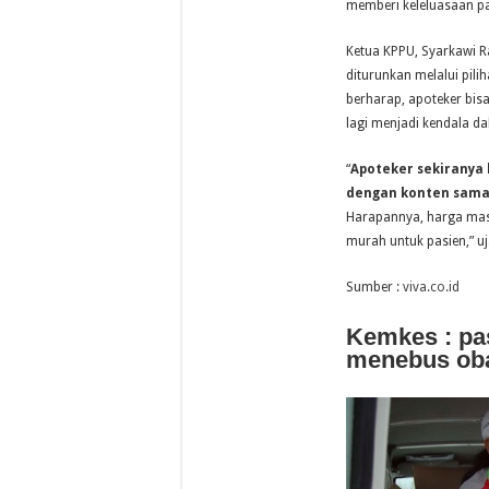
memberi keleluasaan pad
Ketua KPPU, Syarkawi 
diturunkan melalui pili
berharap, apoteker bis
lagi menjadi kendala d
“
Apoteker sekiranya 
dengan konten sama 
Harapannya, harga masin
murah untuk pasien,” uj
Sumber :
viva.co.id
Kemkes : pas
menebus ob