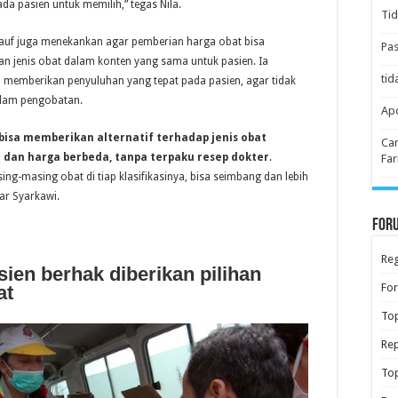
a pasien untuk memilih,” tegas Nila.
Tid
Rauf juga menekankan agar pemberian harga obat bisa
Pas
han jenis obat dalam konten yang sama untuk pasien. Ia
tid
a memberikan penyuluhan yang tepat pada pasien, agar tidak
alam pengobatan.
Apo
bisa memberikan alternatif terhadap jenis obat
Car
dan harga berbeda, tanpa terpaku resep dokter
.
Far
g-masing obat di tiap klasifikasinya, bisa seimbang dan lebih
ar Syarkawi.
Foru
Reg
ien berhak diberikan pilihan
Fo
at
Top
Rep
Top