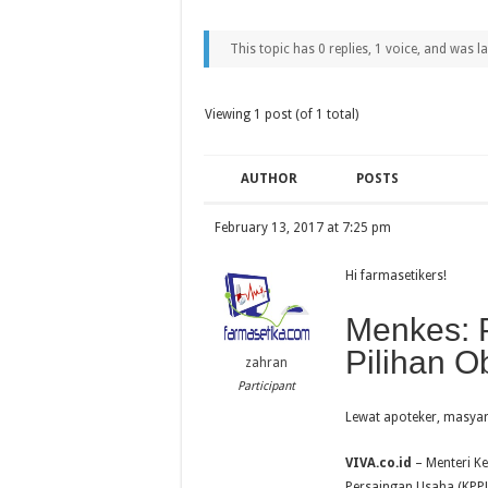
This topic has 0 replies, 1 voice, and was 
Viewing 1 post (of 1 total)
AUTHOR
POSTS
February 13, 2017 at 7:25 pm
Hi farmasetikers!
Menkes: 
Pilihan Ob
zahran
Participant
Lewat apoteker, masyar
VIVA.co.id
– Menteri K
Persaingan Usaha (KPP