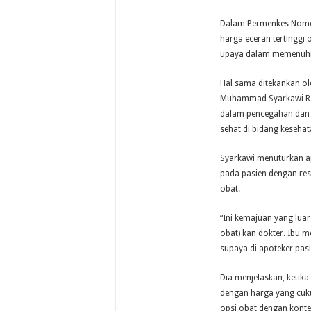
Dalam Permenkes Nomo
harga eceran tertinggi
upaya dalam memenuhi 
Hal sama ditekankan o
Muhammad Syarkawi Ra
dalam pencegahan dan 
sehat di bidang kesehat
Syarkawi menuturkan a
pada pasien dengan re
obat.
“Ini kemajuan yang lua
obat) kan dokter. Ibu
supaya di apoteker pas
Dia menjelaskan, ketika
dengan harga yang cuku
opsi obat dengan konte