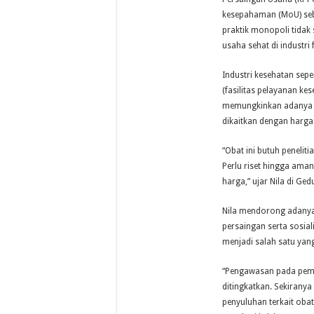
kesepahaman (MoU) se
praktik monopoli tidak
usaha sehat di industri 
Industri kesehatan sep
(fasilitas pelayanan k
memungkinkan adanya p
dikaitkan dengan harga
“Obat ini butuh peneli
Perlu riset hingga aman
harga,” ujar Nila di Ge
Nila mendorong adanya 
persaingan serta sosial
menjadi salah satu yan
“Pengawasan pada pemb
ditingkatkan. Sekirany
penyuluhan terkait ob