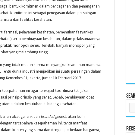
bagai bentuk komitmen dalam pencegahan dan penanganan
 sehat. Komitmen ini sebagai penegasan dalam persaingan
farmasi dan fasilitas kesehatan.
erti farmasi, pelayanan kesehatan, pemenuhan fasyankes
esehatan) serta pembiayaan kesehatan, dalam pelaksanaannya
raktik monopoli semu. Terlebih, banyak monopoli yang
 obat yang melambung tinggi.
tian yang tidak mudah karena menyangkut keamanan manusia.
. Tentu dunia industri menjadikan ini suatu persaingan dalam
dung Kemenkes RI, Jakarta, Jumat 10 Februari 2017.
kesepahaman ini agar terwujud koordinasi kebijakan
Sea
isasi prinsip-prinsip yang sehat. Sebab, pembiayaan obat
g utama dalam kebutuhan di bidang kesehatan.
erian obat generik dan
branded generic
akan lebih
a dengan tercapainya kesepahaman ini, tentu manfaat
Rece
at dalam konten yang sama dan dengan perbedaan harganya,