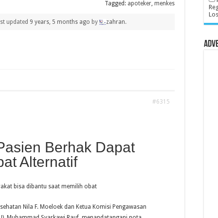
Tagged:
apoteker
,
menkes
Reg
Lo
last updated
9 years, 5 months ago
by
zahran
.
Adv
#6315
Pasien Berhak Dapat
at Alternatif
akat bisa dibantu saat memilih obat
esehatan Nila F. Moeloek dan Ketua Komisi Pengawasan
U), Muhammad Syarkawi Rauf, menandatangani nota