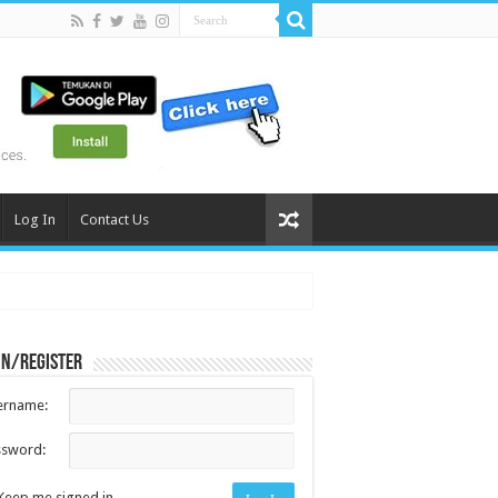
Log In
Contact Us
in/register
ername:
ssword:
Keep me signed in