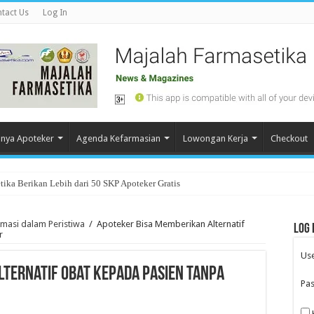
tact Us
Log In
nya Apoteker
Agenda Kefarmasian
Lowongan Kerja
Checkout
ika Berikan Lebih dari 50 SKP Apoteker Gratis
rmasi dalam Peristiwa
/
Apoteker Bisa Memberikan Alternatif
Log 
r
Us
lternatif Obat Kepada Pasien Tanpa
Pa