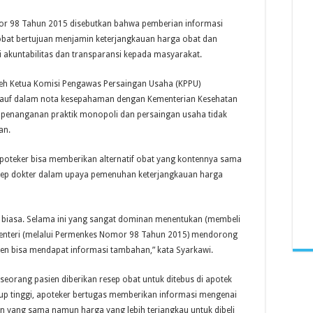
r 98 Tahun 2015 disebutkan bahwa pemberian informasi
 obat bertujuan menjamin keterjangkauan harga obat dan
akuntabilitas dan transparansi kepada masyarakat.
leh Ketua Komisi Pengawas Persaingan Usaha (KPPU)
uf dalam nota kesepahaman dengan Kementerian Kesehatan
penanganan praktik monopoli dan persaingan usaha tidak
an.
poteker bisa memberikan alternatif obat yang kontennya sama
sep dokter dalam upaya pemenuhan keterjangkauan harga
r biasa. Selama ini yang sangat dominan menentukan (membeli
 menteri (melalui Permenkes Nomor 98 Tahun 2015) mendorong
ien bisa mendapat informasi tambahan,” kata Syarkawi.
 seorang pasien diberikan resep obat untuk ditebus di apotek
p tinggi, apoteker bertugas memberikan informasi mengenai
n yang sama namun harga yang lebih terjangkau untuk dibeli