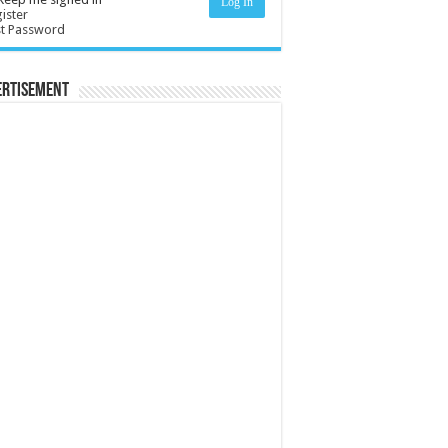
Log In
ister
st Password
ertisement