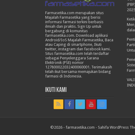
(PBF
202
Farmasetika.com merupakan situs
Majalah Farmasetika yang berisi
Keti
informasi farmasi terkini berbasis
Meng
ilmiah dan praktis. Sign Up untuk
dala
bergabung di komunitas
farmasetika.com. Download aplikasi
Pent
Android/IoS Majalah Farmasetika, Baca
atau Caping di smartphone, Ikuti
Part
twitter, instagram dan facebook kami.
Untu
Situs farmasetika.com telah terdaftar
sebagai Penyelenggara Sarana
Pene
Elektronik (PSE) nomor
Sist
127800022032400060001. Terimakasih
Farm
telah ikut bersama memajukan bidang
farmasi di Indonesia.
VAL
IND
Ikuti Kami
©2026 -
farmasetika.com
-
Sahifa WordPress Th