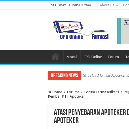
About Us
Con
SATURDAY , AUGUST 8 2026
Modul
CPD Online
Forum
Ta
Breaking News
Situs CPD Online Apoteker 
Home
/
Forums
/
Forum Farmasetikers
/
Reg
Kembali PTT Apoteker
Atasi Penyebaran Apoteker d
Apoteker