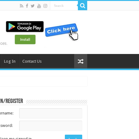
Log In
Contact Us
in/register
ername:
ssword:
Keep me signed in