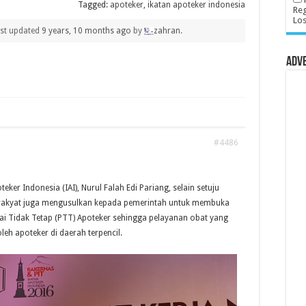
Tagged:
apoteker
,
ikatan apoteker indonesia
Reg
Lo
last updated
9 years, 10 months ago
by
zahran
.
Adv
#4486
ker Indonesia (IAI), Nurul Falah Edi Pariang, selain setuju
rakyat juga mengusulkan kepada pemerintah untuk membuka
i Tidak Tetap (PTT) Apoteker sehingga pelayanan obat yang
leh apoteker di daerah terpencil.