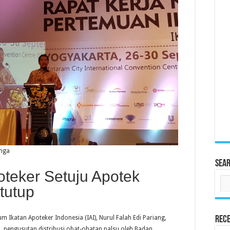
inga
Sea
oteker Setuju Apotek
tutup
 Ikatan Apoteker Indonesia (IAI), Nurul Falah Edi Pariang,
Rece
engusutan distribusi obat-obatan palsu oleh Badan