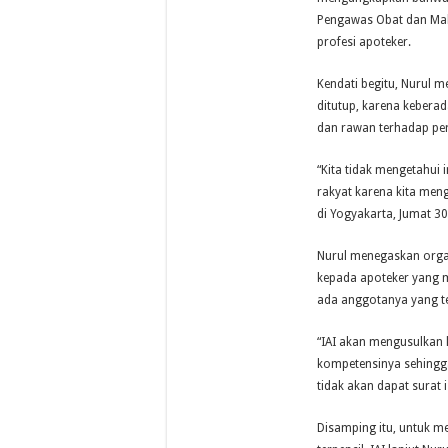
Pengawas Obat dan Mak
profesi apoteker.
Kendati begitu, Nurul 
ditutup, karena keberad
dan rawan terhadap per
“Kita tidak mengetahui 
rakyat karena kita meng
di Yogyakarta, Jumat 3
Nurul menegaskan orga
kepada apoteker yang m
ada anggotanya yang ter
“IAI akan mengusulkan
kompetensinya sehingga
tidak akan dapat surat i
Disamping itu, untuk m