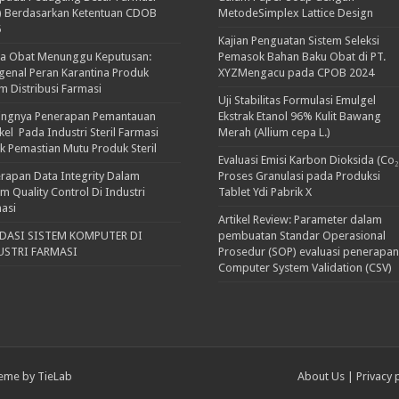
) Berdasarkan Ketentuan CDOB
MetodeSimplex Lattice Design
5
Kajian Penguatan Sistem Seleksi
ka Obat Menunggu Keputusan:
Pemasok Bahan Baku Obat di PT.
enal Peran Karantina Produk
XYZMengacu pada CPOB 2024
m Distribusi Farmasi
Uji Stabilitas Formulasi Emulgel
ingnya Penerapan Pemantauan
Ekstrak Etanol 96% Kulit Bawang
ikel Pada Industri Steril Farmasi
Merah (Allium cepa L.)
k Pemastian Mutu Produk Steril
Evaluasi Emisi Karbon Dioksida (Co₂
rapan Data Integrity Dalam
Proses Granulasi pada Produksi
em Quality Control Di Industri
Tablet Ydi Pabrik X
asi
Artikel Review: Parameter dalam
IDASI SISTEM KOMPUTER DI
pembuatan Standar Operasional
USTRI FARMASI
Prosedur (SOP) evaluasi penerapan
Computer System Validation (CSV)
eme by TieLab
About Us
|
Privacy 