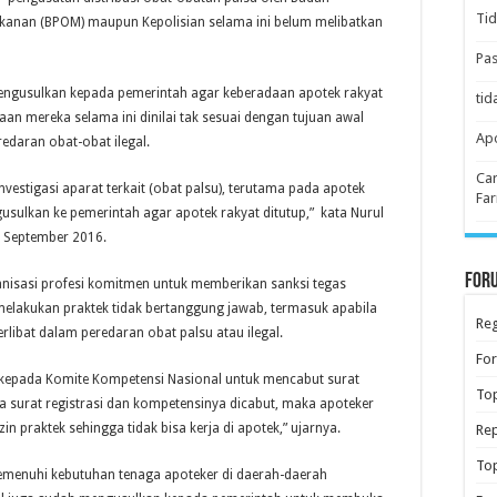
Tid
anan (BPOM) maupun Kepolisian selama ini belum melibatkan
Pas
mengusulkan kepada pemerintah agar keberadaan apotek rakyat
tid
aan mereka selama ini dinilai tak sesuai dengan tujuan awal
Apo
edaran obat-obat ilegal.
Car
investigasi aparat terkait (obat palsu), terutama pada apotek
Far
usulkan ke pemerintah agar apotek rakyat ditutup,” kata Nurul
0 September 2016.
Foru
nisasi profesi komitmen untuk memberikan sanksi tegas
elakukan praktek tidak bertanggung jawab, termasuk apabila
Reg
libat dalam peredaran obat palsu atau ilegal.
Fo
 kepada Komite Kompetensi Nasional untuk mencabut surat
Top
 surat registrasi dan kompetensinya dicabut, maka apoteker
zin praktek sehingga tidak bisa kerja di apotek,” ujarnya.
Rep
Top
emenuhi kebutuhan tenaga apoteker di daerah-daerah