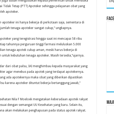
Nurul juga sudah mengusulkan kepada pemerintah untuk membuka
Emp
i Tidak Tetap (PTT) Apoteker sehingga pelayanan obat yang
leh apoteker.
Fac
r-apoteker ini hanya bekerja di perkotaan saja, sementara di
 jumlah tenaga apoteker sangat cukup,” ungkapnya.
poteker yang teregistrasi hingga saat ini mencapai 58 ribu
etiap tahunnya perguruan tinggi farmasi meluluskan 5.000
dian tenaga apotek cukup aman, meski harus bekerja di
h untuk kebutuhan tenaga apoteker. Masih tersedia,”ujarnya.
dar dari obat palsu, IAI menghimbau kepada masyarakat yang
kter agar menebus pada apotek yang terdapat apotekernya.
yang ada apotekernya maka obat yang diberikan dipastikan
alsu karena apoteker dituntut bekerja bertanggung jawab,”
sehatan Nila F Moeloek mengatakan keberadaan apotek rakyat
Maj
sesuai dengan semangat UU Kesehatan yang baru. Selain itu,
ana akan melakukan penghapusan pada status apotek rakyat.