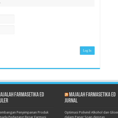
.
Log In
ajalah Farmasetika Ed
Majalah Farmasetika Ed
uler
Jurnal
kembangan Penyimpanan Produk
Optimasi Polivinil Alkohol dan Glise
pada Pedagang Besar Farmasi
dalam Paper Soap dengan