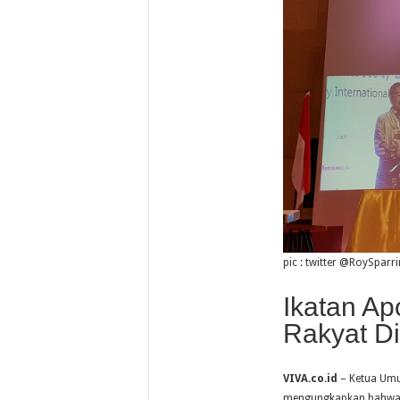
pic : twitter @RoySparr
Ikatan Ap
Rakyat Di
VIVA.co.id
– Ketua Umum
mengungkapkan bahwa p