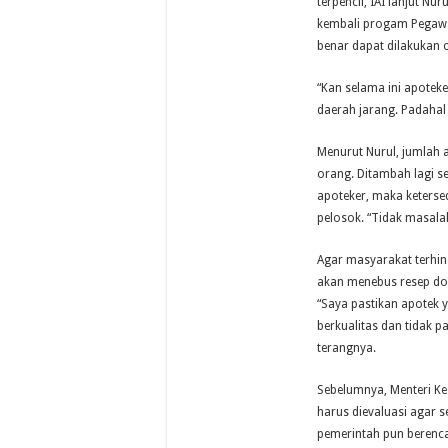
terpencil, IAI lanjut 
kembali progam Pegawa
benar dapat dilakukan o
“Kan selama ini apoteke
daerah jarang. Padahal
Menurut Nurul, jumlah a
orang. Ditambah lagi s
apoteker, maka keterse
pelosok. “Tidak masala
Agar masyarakat terhin
akan menebus resep do
“Saya pastikan apotek 
berkualitas dan tidak p
terangnya.
Sebelumnya, Menteri Ke
harus dievaluasi agar 
pemerintah pun berenc