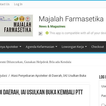
tact Us
Log In
nya Apoteker
Agenda Kefarmasian
Lowongan Kerja
Checkout
Resmi Diluncurkan, Gunakan Helpdesk Bila ada Kendala
ulasi
/
Atasi Penyebaran Apoteker di Daerah, IAI Usulkan Buka
Log 
Us
i Daerah, IAI Usulkan Buka Kembali PTT
Pa