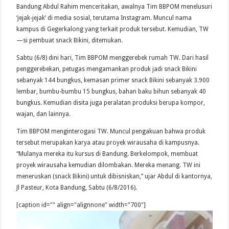
Bandung Abdul Rahim menceritakan, awalnya Tim BBPOM menelusuri
‘jejak-jejak’ di media sosial, terutama Instagram. Muncul nama
kampus di Gegerkalong yang terkait produk tersebut. Kemudian, TW
—si pembuat snack Bikini, ditemukan.
Sabtu (6/8) dini hari, Tim BBPOM menggerebek rumah TW. Dari hasil
penggerebekan, petugas mengamankan produk jadi snack Bikini
sebanyak 144 bungkus, kemasan primer snack Bikini sebanyak 3.900
lembar, bumbu-bumbu 15 bungkus, bahan baku bihun sebanyak 40
bungkus. Kemudian disita juga peralatan produksi berupa kompor,
wajan, dan lainnya.
Tim BBPOM menginterogasi TW. Muncul pengakuan bahwa produk
tersebut merupakan karya atau proyek wirausaha di kampusnya.
“Mulanya mereka itu kursus di Bandung. Berkelompok, membuat
proyek wirausaha kemudian dilombakan. Mereka menang. TW ini
meneruskan (snack Bikini) untuk dibisniskan,” ujar Abdul di kantornya,
Jl Pasteur, Kota Bandung, Sabtu (6/8/2016).
[caption id="" align="alignnone" width="700"]