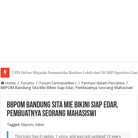
CPD Online Majalah Farmasetika Berikan Lebih dari 50 SKP Apoteker Grat
Home
/
Forums
/
Forum Farmasetikers
/
Farmasi dalam Peristiwa
/
BBPOM Bandung Sita Mie Bikini Siap Edar, Pembuatnya Seorang Mahasiswi
BBPOM Bandung Sita Mie Bikini Siap Edar,
Pembuatnya Seorang Mahasiswi
Tagged:
bbpom
,
bikini
This topic has 0 replies, 1 voice, and was last updated
10 years