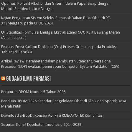
Optimasi Polivinil Alkohol dan Gliserin dalam Paper Soap dengan
MetodeSimplex Lattice Design
Kajian Penguatan Sistem Seleksi Pemasok Bahan Baku Obat di PT.
XYZMengacu pada CPOB 2024
Uji Stabilitas Formulasi Emulgel Ekstrak Etanol 96% Kulit Bawang Merah
(Allium cepa L.)
Evaluasi Emisi Karbon Dioksida (Co₂) Proses Granulasi pada Produksi
Tablet Ydi Pabrik X
Artikel Review: Parameter dalam pembuatan Standar Operasional
Prosedur (SOP) evaluasi penerapan Computer System Validation (CSV)
Gudang Ilmu Farmasi
Peraturan BPOM Nomor 5 Tahun 2026
Panduan BPOM 2025: Standar Pengelolaan Obat di Klinik dan Apotek Desa
Merah Putih
Download E-Book : Konsep Aplikasi RME-APOTEK Komunitas
Susunan Konsil Kesehatan Indonesia 2024-2028