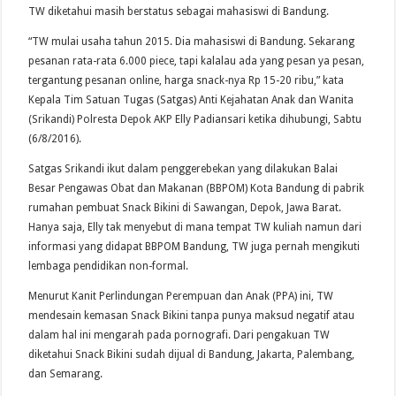
TW diketahui masih berstatus sebagai mahasiswi di Bandung.
“TW mulai usaha tahun 2015. Dia mahasiswi di Bandung. Sekarang
pesanan rata-rata 6.000 piece, tapi kalalau ada yang pesan ya pesan,
tergantung pesanan online, harga snack-nya Rp 15-20 ribu,” kata
Kepala Tim Satuan Tugas (Satgas) Anti Kejahatan Anak dan Wanita
(Srikandi) Polresta Depok AKP Elly Padiansari ketika dihubungi, Sabtu
(6/8/2016).
Satgas Srikandi ikut dalam penggerebekan yang dilakukan Balai
Besar Pengawas Obat dan Makanan (BBPOM) Kota Bandung di pabrik
rumahan pembuat Snack Bikini di Sawangan, Depok, Jawa Barat.
Hanya saja, Elly tak menyebut di mana tempat TW kuliah namun dari
informasi yang didapat BBPOM Bandung, TW juga pernah mengikuti
lembaga pendidikan non-formal.
Menurut Kanit Perlindungan Perempuan dan Anak (PPA) ini, TW
mendesain kemasan Snack Bikini tanpa punya maksud negatif atau
dalam hal ini mengarah pada pornografi. Dari pengakuan TW
diketahui Snack Bikini sudah dijual di Bandung, Jakarta, Palembang,
dan Semarang.