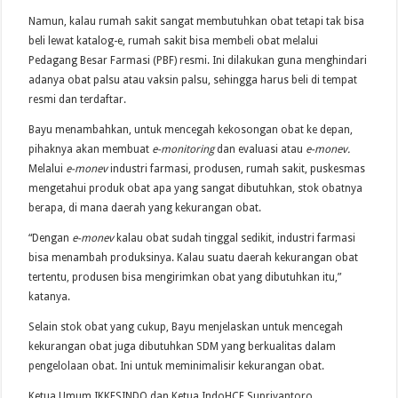
Namun, kalau rumah sakit sangat membutuhkan obat tetapi tak bisa
beli lewat katalog-e, rumah sakit bisa membeli obat melalui
Pedagang Besar Farmasi (PBF) resmi. Ini dilakukan guna menghindari
adanya obat palsu atau vaksin palsu, sehingga harus beli di tempat
resmi dan terdaftar.
Bayu menambahkan, untuk mencegah kekosongan obat ke depan,
pihaknya akan membuat
e-monitoring
dan evaluasi atau
e-monev.
Melalui
e-monev
industri farmasi, produsen, rumah sakit, puskesmas
mengetahui produk obat apa yang sangat dibutuhkan, stok obatnya
berapa, di mana daerah yang kekurangan obat.
“Dengan
e-monev
kalau obat sudah tinggal sedikit, industri farmasi
bisa menambah produksinya. Kalau suatu daerah kekurangan obat
tertentu, produsen bisa mengirimkan obat yang dibutuhkan itu,”
katanya.
Selain stok obat yang cukup, Bayu menjelaskan untuk mencegah
kekurangan obat juga dibutuhkan SDM yang berkualitas dalam
pengelolaan obat. Ini untuk meminimalisir kekurangan obat.
Ketua Umum IKKESINDO dan Ketua IndoHCF Supriyantoro