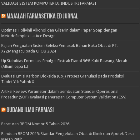
VALIDASI SISTEM KOMPUTER DI INDUSTRI FARMASI
Majalah Farmasetika Ed Jurnal
Optimasi Polivinil Alkohol dan Gliserin dalam Paper Soap dengan
MetodeSimplex Lattice Design
Kajian Penguatan Sistem Seleksi Pemasok Bahan Baku Obat di PT.
XYZMengacu pada CPOB 2024
Uji Stabilitas Formulasi Emulgel Ekstrak Etanol 96% Kulit Bawang Merah
(Allium cepa L.)
Evaluasi Emisi Karbon Dioksida (Co₂) Proses Granulasi pada Produksi
Tablet Ydi Pabrik X
Artikel Review: Parameter dalam pembuatan Standar Operasional
Prosedur (SOP) evaluasi penerapan Computer System Validation (CSV)
Gudang Ilmu Farmasi
Peraturan BPOM Nomor 5 Tahun 2026
Panduan BPOM 2025: Standar Pengelolaan Obat di Klinik dan Apotek Desa
Merah Putih