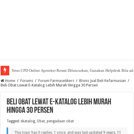
Situs CPD Online Apoteker Resmi Diluncurkan, Gunakan Helpdesk Bila ad
CPD Online Majalah Farmasetika Berikan Lebih dari 50 SKP Apoteker Grat
Home
/
Forums
/
Forum Farmasetikers
/
Bisnis Jual Beli Kefarmasian
/
Beli Obat Lewat E-Katalog Lebih Murah Hingga 30 Persen
Beli Obat Lewat E-Katalog Lebih Murah
Hingga 30 Persen
Tagged:
ekatalog
,
Obat
,
pengadaan obat
This topic has 0 replies, 1 voice, and was last updated
9 years, 11