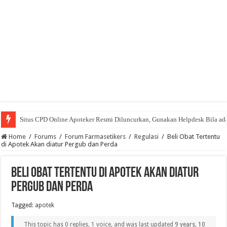
Situs CPD Online Apoteker Resmi Diluncurkan, Gunakan Helpdesk Bila ad
Home
/
Forums
/
Forum Farmasetikers
/
Regulasi
/
Beli Obat Tertentu
di Apotek Akan diatur Pergub dan Perda
Beli Obat Tertentu di Apotek Akan diatur
Pergub dan Perda
Tagged:
apotek
This topic has 0 replies, 1 voice, and was last updated
9 years, 10