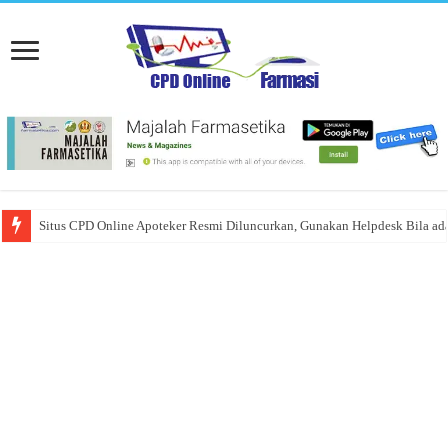
Situs CPD Online Apoteker Resmi Diluncurkan, Gunakan Helpdesk Bila ad