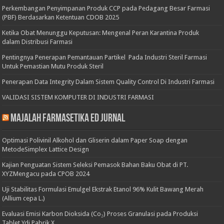
Perkembangan Penyimpanan Produk CCP pada Pedagang Besar Farmasi
(PBF) Berdasarkan Ketentuan CDOB 2025
Ketika Obat Menunggu Keputusan: Mengenal Peran Karantina Produk
dalam Distribusi Farmasi
Pentingnya Penerapan Pemantauan Partikel Pada Industri Steril Farmasi
Untuk Pemastian Mutu Produk Steril
Penerapan Data Integrity Dalam Sistem Quality Control Di Industri Farmasi
VALIDASI SISTEM KOMPUTER DI INDUSTRI FARMASI
Majalah Farmasetika Ed Jurnal
Optimasi Polivinil Alkohol dan Gliserin dalam Paper Soap dengan
MetodeSimplex Lattice Design
Kajian Penguatan Sistem Seleksi Pemasok Bahan Baku Obat di PT.
XYZMengacu pada CPOB 2024
Uji Stabilitas Formulasi Emulgel Ekstrak Etanol 96% Kulit Bawang Merah
(Allium cepa L.)
Evaluasi Emisi Karbon Dioksida (Co₂) Proses Granulasi pada Produksi
Tablet Ydi Pabrik X