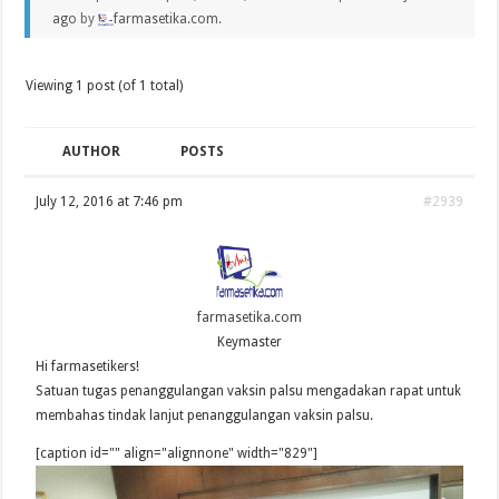
ago
by
farmasetika.com
.
Viewing 1 post (of 1 total)
AUTHOR
POSTS
July 12, 2016 at 7:46 pm
#2939
farmasetika.com
Keymaster
Hi farmasetikers!
Satuan tugas penanggulangan vaksin palsu mengadakan rapat untuk
membahas tindak lanjut penanggulangan vaksin palsu.
[caption id="" align="alignnone" width="829"]