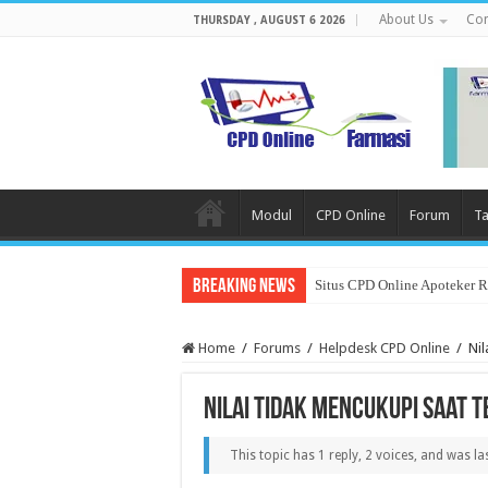
About Us
Con
THURSDAY , AUGUST 6 2026
Modul
CPD Online
Forum
Ta
Breaking News
Situs CPD Online Apoteker 
Home
/
Forums
/
Helpdesk CPD Online
/
Nil
Nilai tidak mencukupi saat 
This topic has 1 reply, 2 voices, and was l