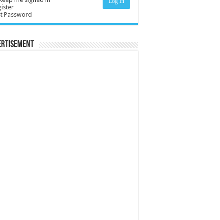
Log In
ister
st Password
ertisement