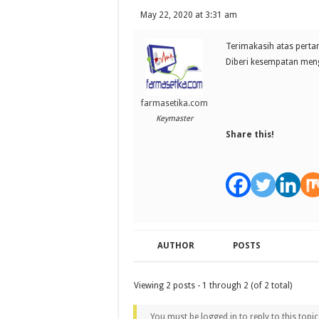
May 22, 2020 at 3:31 am
Terimakasih atas perta
Diberi kesempatan mengu
farmasetika.com
Keymaster
Share this!
AUTHOR
POSTS
Viewing 2 posts - 1 through 2 (of 2 total)
You must be logged in to reply to this topic