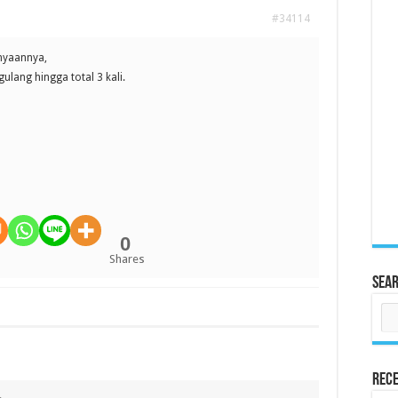
#34114
nyaannya,
lang hingga total 3 kali.
0
Shares
Sea
Rece
.