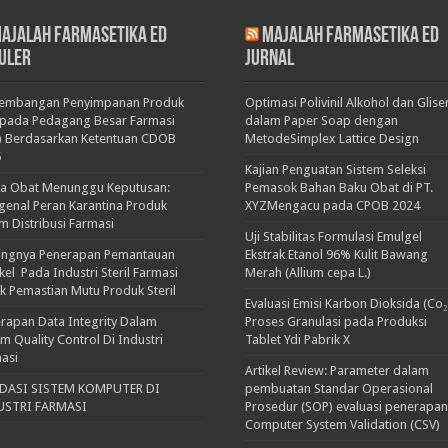
ajalah Farmasetika Ed
Majalah Farmasetika Ed
uler
Jurnal
kembangan Penyimpanan Produk
Optimasi Polivinil Alkohol dan Glise
pada Pedagang Besar Farmasi
dalam Paper Soap dengan
) Berdasarkan Ketentuan CDOB
MetodeSimplex Lattice Design
5
Kajian Penguatan Sistem Seleksi
ka Obat Menunggu Keputusan:
Pemasok Bahan Baku Obat di PT.
enal Peran Karantina Produk
XYZMengacu pada CPOB 2024
m Distribusi Farmasi
Uji Stabilitas Formulasi Emulgel
ingnya Penerapan Pemantauan
Ekstrak Etanol 96% Kulit Bawang
ikel Pada Industri Steril Farmasi
Merah (Allium cepa L.)
k Pemastian Mutu Produk Steril
Evaluasi Emisi Karbon Dioksida (Co₂
rapan Data Integrity Dalam
Proses Granulasi pada Produksi
em Quality Control Di Industri
Tablet Ydi Pabrik X
asi
Artikel Review: Parameter dalam
IDASI SISTEM KOMPUTER DI
pembuatan Standar Operasional
USTRI FARMASI
Prosedur (SOP) evaluasi penerapan
Computer System Validation (CSV)