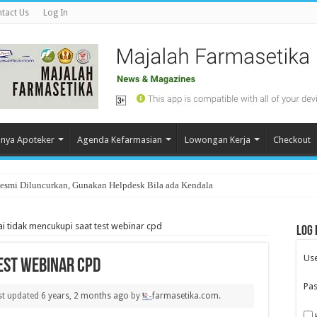
tact Us
Log In
nya Apoteker
Agenda Kefarmasian
Lowongan Kerja
Checkout
Resmi Diluncurkan, Gunakan Helpdesk Bila ada Kendala
ai tidak mencukupi saat test webinar cpd
Log 
Us
test webinar cpd
Pa
ast updated
6 years, 2 months ago
by
farmasetika.com
.