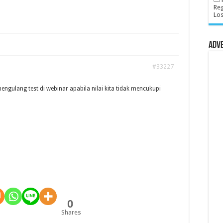
Reg
Lo
Adv
#33227
mengulang test di webinar apabila nilai kita tidak mencukupi
0
Shares