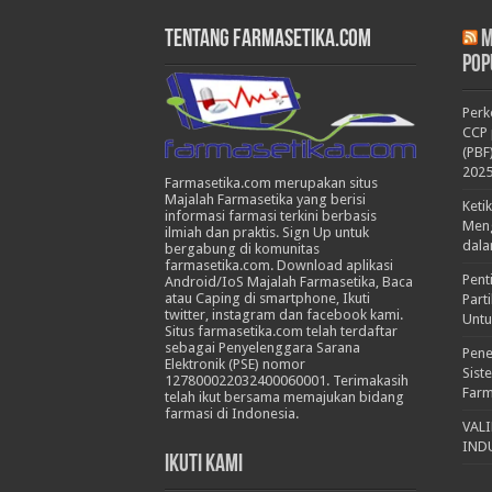
Tentang Farmasetika.com
M
Pop
Per
CCP 
(PBF
202
Farmasetika.com merupakan situs
Majalah Farmasetika yang berisi
Keti
informasi farmasi terkini berbasis
Meng
ilmiah dan praktis. Sign Up untuk
dala
bergabung di komunitas
farmasetika.com. Download aplikasi
Pent
Android/IoS Majalah Farmasetika, Baca
atau Caping di smartphone, Ikuti
Part
twitter, instagram dan facebook kami.
Untu
Situs farmasetika.com telah terdaftar
sebagai Penyelenggara Sarana
Pene
Elektronik (PSE) nomor
Sist
127800022032400060001. Terimakasih
Farm
telah ikut bersama memajukan bidang
farmasi di Indonesia.
VAL
IND
Ikuti Kami