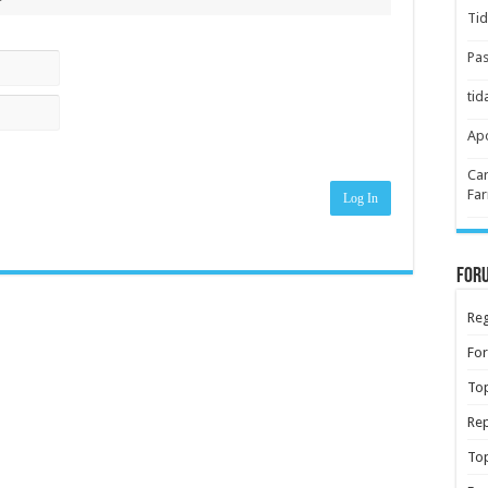
Tid
Pas
tid
Apo
Car
Far
Log In
Foru
Reg
Fo
Top
Rep
Top