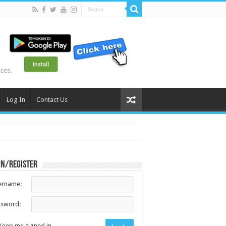
Log In
Contact Us
in/register
ername:
ssword:
Keep me signed in