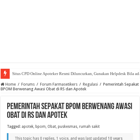
Situs CPD Online Apoteker Resmi Diluncurkan, Gunakan Helpdesk Bila ad
Home
/
Forums
/
Forum Farmasetikers
/
Regulasi
/
Pemerintah Sepakat
BPOM Berwenang Awasi Obat di RS dan Apotek
Pemerintah Sepakat BPOM Berwenang Awasi
Obat di RS dan Apotek
Tagged:
apotek
,
bpom
,
Obat
,
puskesmas
,
rumah sakit
This topic has 0 replies, 1 voice, and was last updated
10 years