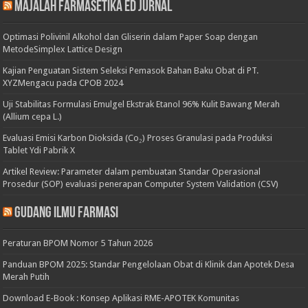
Majalah Farmasetika Ed Jurnal
Optimasi Polivinil Alkohol dan Gliserin dalam Paper Soap dengan
MetodeSimplex Lattice Design
Kajian Penguatan Sistem Seleksi Pemasok Bahan Baku Obat di PT.
XYZMengacu pada CPOB 2024
Uji Stabilitas Formulasi Emulgel Ekstrak Etanol 96% Kulit Bawang Merah
(Allium cepa L.)
Evaluasi Emisi Karbon Dioksida (Co₂) Proses Granulasi pada Produksi
Tablet Ydi Pabrik X
Artikel Review: Parameter dalam pembuatan Standar Operasional
Prosedur (SOP) evaluasi penerapan Computer System Validation (CSV)
Gudang Ilmu Farmasi
Peraturan BPOM Nomor 5 Tahun 2026
Panduan BPOM 2025: Standar Pengelolaan Obat di Klinik dan Apotek Desa
Merah Putih
Download E-Book : Konsep Aplikasi RME-APOTEK Komunitas