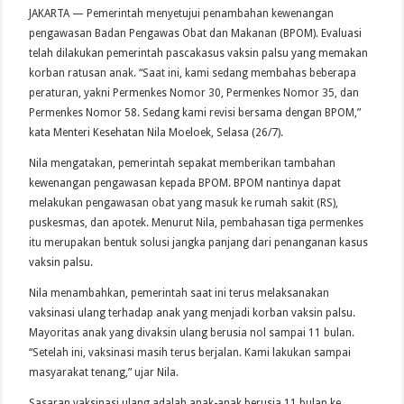
JAKARTA — Pemerintah menyetujui penambahan kewenangan
pengawasan Badan Pengawas Obat dan Makanan (BPOM). Evaluasi
telah dilakukan pemerintah pascakasus vaksin palsu yang memakan
korban ratusan anak. “Saat ini, kami sedang membahas beberapa
peraturan, yakni Permenkes Nomor 30, Permenkes Nomor 35, dan
Permenkes Nomor 58. Sedang kami revisi bersama dengan BPOM,”
kata Menteri Kesehatan Nila Moeloek, Selasa (26/7).
Nila mengatakan, pemerintah sepakat memberikan tambahan
kewenangan pengawasan kepada BPOM. BPOM nantinya dapat
melakukan pengawasan obat yang masuk ke rumah sakit (RS),
puskesmas, dan apotek. Menurut Nila, pembahasan tiga permenkes
itu merupakan bentuk solusi jangka panjang dari penanganan kasus
vaksin palsu.
Nila menambahkan, pemerintah saat ini terus melaksanakan
vaksinasi ulang terhadap anak yang menjadi korban vaksin palsu.
Mayoritas anak yang divaksin ulang berusia nol sampai 11 bulan.
“Setelah ini, vaksinasi masih terus berjalan. Kami lakukan sampai
masyarakat tenang,” ujar Nila.
Sasaran vaksinasi ulang adalah anak-anak berusia 11 bulan ke