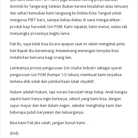
domisili ke Tangerang Selatan (bukan karena kesalahan atau temuan)
dan sehari kemudian kami langsung ke Dinkes Kota Tangsel untuk
mengurus PIRT baru, sampai beliau-beliau di sana mengarahkan :
produk bayi haruslah Izin POM. Kami sepakat, kami manut, walau tak
menyangka prosesnya begitu lama.
Pak Bu, saya tidak bisa bicara apapun saat ini selain mengetuk pintu
hati Bapak Ibu berwenang. Kesewenang-wenangan ternyata bisa
melahirkan bencana bagi orang lain.
Lambatnya proses pengurusan Izin Usaha Industri sebagai syarat
pengurusan izin POM (hampir 1/2 tahun), membuat kami terpaksa
terkena efek sidak dan pemberitaan tidak obyektif.
Hukum adalah hukum, tapi nurani haruslah tetap hidup. Anak bangsa
seperti kami hanya ingin berkarya, sekecil yang kami bisa, dengan
sayur mayur dan ikan dalam negeri, sekedar menghidup kami dan
beberapa puluh karyawan dan keluarganya.
Bina kami Pak jika salah, jangan bunuh kami…
(End)