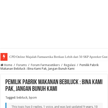
CPD Online Majalah Farmasetika Berikan Lebih dari 50 SKP Apoteker Grat
Home
/
Forums
/
Forum Farmasetikers
/
Regulasi
/
Pemilik Pabrik
Makanan Bebiluck : Bina Kami Pak, Jangan Bunuh Kami
Pemilik Pabrik Makanan Bebiluck : Bina Kami
Pak, Jangan Bunuh Kami
Tagged:
bebiluck
,
bpom
This topic has 0 replies, 1 voice, and was last updated
9 years, 10