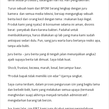
lama sesuai prosedur), datanglah hari itu. Hari penghakiman.
Turun sebuah team dari BPOM Serang lengkap dengan juru
kamera dan semua media televisi, bersiap mengungkap sebuah
berita kecil dari orang kecil dengan tema : makanan bayi ilegal.
Produk kami yang nyata2 di konsumen selama ini aman, divonis
berat : penyebab diare karena bakteri. Padahal untuk
membuktikannya, harus dilakukan uji lab yang mana kami sudah
antisipasi sedari dulu. Pun, sang juru warta baru bertanya resiko apa,
tanpa ada bukti.
Juru berita – juru berita yang di tengah jalan menunjukkan angka2
ajaib supaya berita tak dimuat. Saya tidak kuat.
Shock, frustasi, kecewa, marah, kesal, bercampur baur.
“Produk bapak tidak memiliki izin edar” Ujarnya singkat.
Saya cuma terdiam, dalam proses pengurusan izin yang begitu lama
dan berbelit-belit, kami yang melakukan semua upaya (termasuk
menghindari suap) akhirnya menjadi tertuduh administratif :
mengedarkan barang tak berizin.
Iya, kami lalai, izin PIRT kami juga dicabut seiring perpindahaan