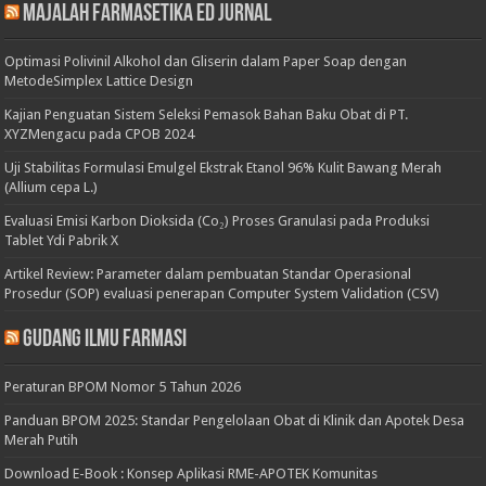
Majalah Farmasetika Ed Jurnal
Optimasi Polivinil Alkohol dan Gliserin dalam Paper Soap dengan
MetodeSimplex Lattice Design
Kajian Penguatan Sistem Seleksi Pemasok Bahan Baku Obat di PT.
XYZMengacu pada CPOB 2024
Uji Stabilitas Formulasi Emulgel Ekstrak Etanol 96% Kulit Bawang Merah
(Allium cepa L.)
Evaluasi Emisi Karbon Dioksida (Co₂) Proses Granulasi pada Produksi
Tablet Ydi Pabrik X
Artikel Review: Parameter dalam pembuatan Standar Operasional
Prosedur (SOP) evaluasi penerapan Computer System Validation (CSV)
Gudang Ilmu Farmasi
Peraturan BPOM Nomor 5 Tahun 2026
Panduan BPOM 2025: Standar Pengelolaan Obat di Klinik dan Apotek Desa
Merah Putih
Download E-Book : Konsep Aplikasi RME-APOTEK Komunitas