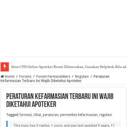
Situs CPD Online Apoteker Resmi Diluncurkan, Gunakan Helpdesk Bila ad
CPD Online Majalah Farmasetika Berikan Lebih dari 50 SKP Apoteker Grat
Home
/
Forums
/
Forum Farmasetikers
/
Regulasi
/
Peraturan
Kefarmasian Terbaru Ini Wajib Diketahui Apoteker
Peraturan Kefarmasian Terbaru Ini Wajib
Diketahui Apoteker
Tagged:
farmasi
,
Obat
,
peraturan
,
permenkes kefarmasian
,
regulasi
This topic has 0 replies, 1 voice, and was last updated
9 years, 11